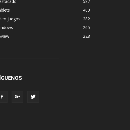
estacado
587
blets
403
deo juegos
282
indows
265
eview
228
ÍGUENOS