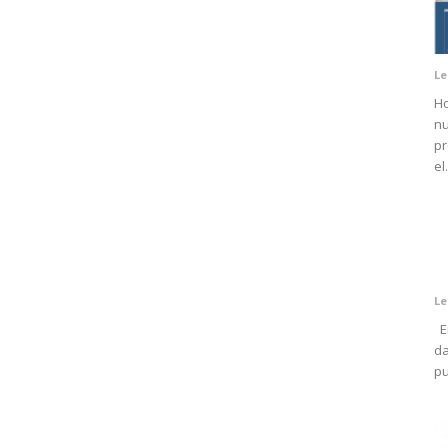
Le
Ho
nu
pr
el.
Le
En
da
pu