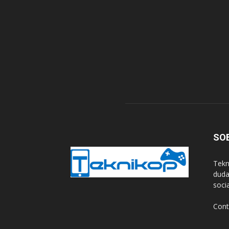
SO
Tekn
duda
soci
Cont