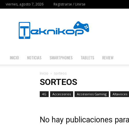
viernes, agosto 7, 2026
Registrarse / Unirse
Teknikop
INICIO
NOTICIAS
SMARTPHONES
TABLETS
REVIEW
Inicio
sorteos
SORTEOS
4G
Accecosrios
Accesorios Gaming
Altavoces
No hay publicaciones par