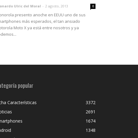
onardo Ulric del Moral
-
2 agosto, 2013
0
norola presento anoche en EEUU uno de sus
artphones más esperados, el tan ansiado
torola Moto X ya está entre nosotros y ya
demos...
ategoría popular
cha Características
3372
ticias
2691
martphones
1674
ndroid
1348