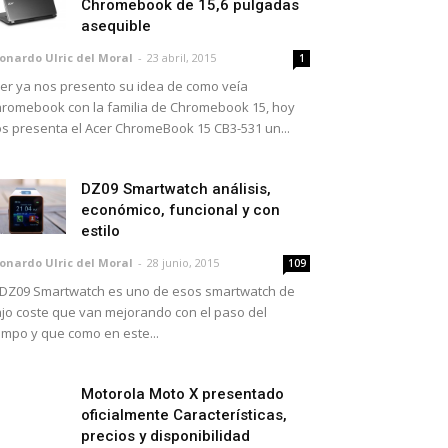
Chromebook de 15,6 pulgadas
asequible
onardo Ulric del Moral
-
23 abril, 2015
1
er ya nos presento su idea de como veía
romebook con la familia de Chromebook 15, hoy
s presenta el Acer ChromeBook 15 CB3-531 un...
DZ09 Smartwatch análisis,
económico, funcional y con
estilo
onardo Ulric del Moral
-
28 junio, 2015
109
 DZ09 Smartwatch es uno de esos smartwatch de
jo coste que van mejorando con el paso del
empo y que como en este...
Motorola Moto X presentado
oficialmente Características,
precios y disponibilidad