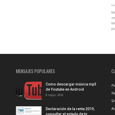
Le
Mo
sm
Mo
po
MENSAJES POPULARES
C
Como descargar música mp3
Fi
de Youtube en Android
No
8 mayo, 2020
S
A
Declaración de la renta 2019,
consultar el estado de tu