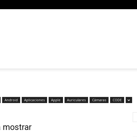
Android
Aplicaciones
Apple
Auriculares
Cámaras
CODE
a mostrar