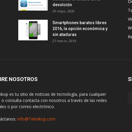
D
devolción
Ta
29 mayo, 2020
Ví
Smartphones baratos libres
W
2016, la opción económica y
sin ataduras
R
27 marzo, 2016
BRE NOSOTROS
S
ikop es tu sitio de noticias de tecnología, para cualquier
 o consulta contacta con nosotros a través de las redes
ales o por correo electrónico.
áctanos:
info@Teknikop.com