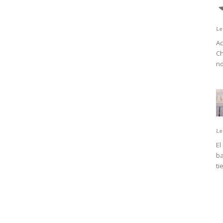
Le
Ac
Ch
no
Le
El
ba
ti