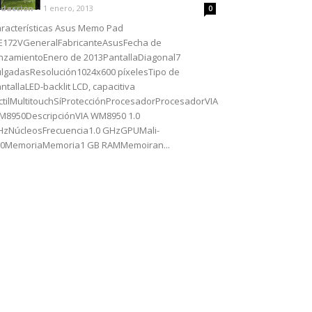
daccion
-
1 enero, 2013
0
racterísticas Asus Memo Pad
E172VGeneralFabricanteAsusFecha de
nzamientoEnero de 2013PantallaDiagonal7
lgadasResolución1024x600 píxelesTipo de
ntallaLED-backlit LCD, capacitiva
ctilMultitouchSíProtecciónProcesadorProcesadorVIA
8950DescripciónVIA WM8950 1.0
zNúcleosFrecuencia1.0 GHzGPUMali-
00MemoriaMemoria1 GB RAMMemoiran...