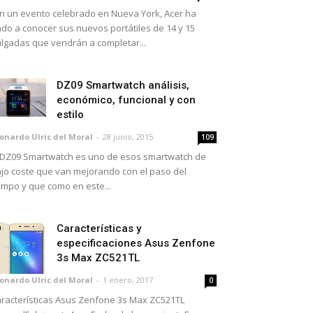
 un evento celebrado en Nueva York, Acer ha
do a conocer sus nuevos portátiles de 14 y 15
lgadas que vendrán a completar...
DZ09 Smartwatch análisis,
económico, funcional y con
estilo
onardo Ulric del Moral
-
28 junio, 2015
109
 DZ09 Smartwatch es uno de esos smartwatch de
jo coste que van mejorando con el paso del
empo y que como en este...
Características y
especificaciones Asus Zenfone
3s Max ZC521TL
onardo Ulric del Moral
-
1 enero, 2017
0
racterísticas Asus Zenfone 3s Max ZC521TL