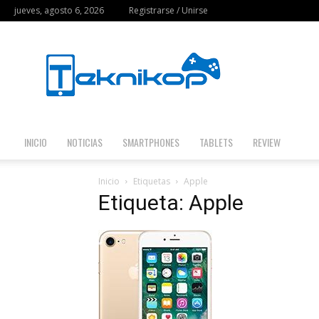
jueves, agosto 6, 2026
Registrarse / Unirse
Teknikop
INICIO
NOTICIAS
SMARTPHONES
TABLETS
REVIEW
Inicio
Etiquetas
Apple
Etiqueta: Apple