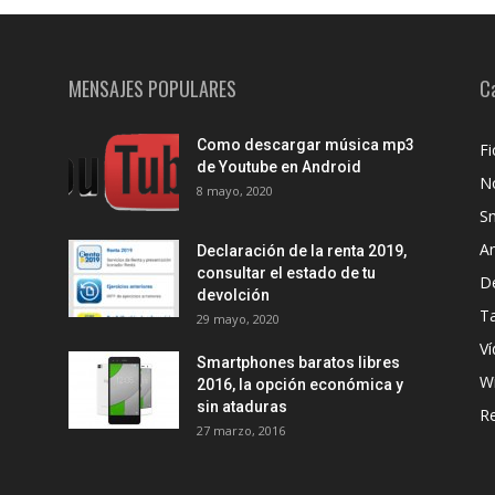
MENSAJES POPULARES
C
Como descargar música mp3
Fi
de Youtube en Android
No
8 mayo, 2020
S
A
Declaración de la renta 2019,
consultar el estado de tu
D
devolción
Ta
29 mayo, 2020
Ví
Smartphones baratos libres
W
2016, la opción económica y
sin ataduras
R
27 marzo, 2016