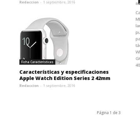
Redaccion
-
1 septiembre, 2016
Re
Ca
M
la
pu
pa
tá
WM
GH
Ficha Características
4
Características y especificaciones
Apple Watch Edition Series 2 42mm
Redaccion
-
1 septiembre, 2016
Página 1 de 3