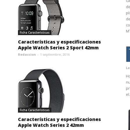
Ge
de
pí
d
co
MT
Ficha Características
Características y especificaciones
Apple Watch Series 2 Sport 42mm
Redaccion
-
1 septiembre, 2016
Le
Ho
nu
pr
el.
Ficha Características
Características y especificaciones
Apple Watch Series 2 42mm