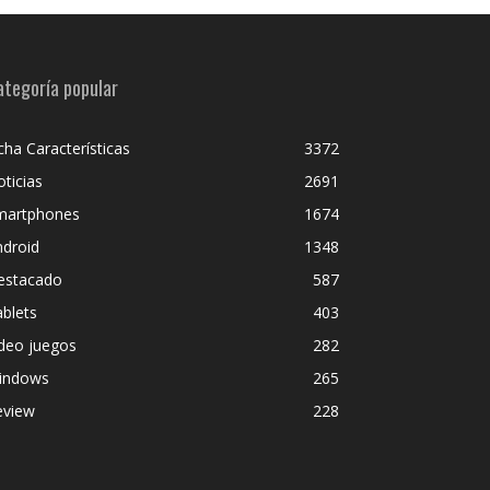
ategoría popular
cha Características
3372
ticias
2691
martphones
1674
ndroid
1348
estacado
587
blets
403
deo juegos
282
indows
265
eview
228