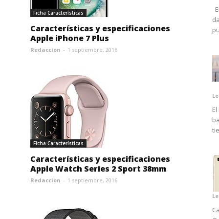
En
Ficha Características
da
Características y especificaciones
pu
Apple iPhone 7 Plus
Redaccion
-
1 septiembre, 2016
Le
El
ba
ti
Ficha Características
Características y especificaciones
Apple Watch Series 2 Sport 38mm
Redaccion
-
1 septiembre, 2016
Le
Ca