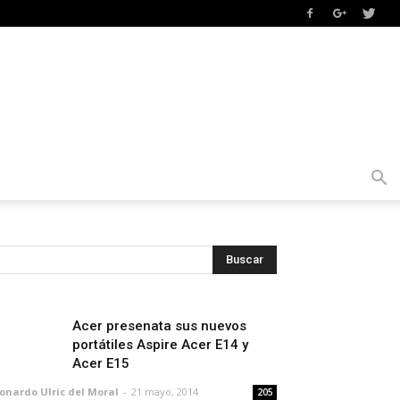
Acer presenata sus nuevos
portátiles Aspire Acer E14 y
Acer E15
onardo Ulric del Moral
-
21 mayo, 2014
205