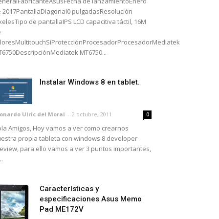
neralFabricanteAsusFecha de lanzamientoEnero
 2017PantallaDiagonal0 pulgadasResolución
xelesTipo de pantallaIPS LCD capacitiva táctil, 16M
e
loresMultitouchSíProtecciónProcesadorProcesadorMediatek
6750DescripciónMediatek MT6750...
Instalar Windows 8 en tablet.
onardo Ulric del Moral
-
2 octubre, 2011
0
la Amigos, Hoy vamos a ver como crearnos
estra propia tableta con windows 8 developer
eview, para ello vamos a ver 3 puntos importantes,
..
Características y
especificaciones Asus Memo
Pad ME172V