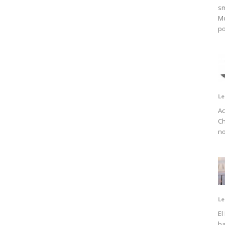
sm
Mo
po
Le
Ac
Ch
no
Le
El
ba