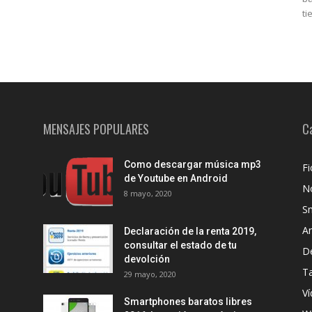
ti
MENSAJES POPULARES
C
Como descargar música mp3
Fi
de Youtube en Android
No
8 mayo, 2020
S
A
Declaración de la renta 2019,
consultar el estado de tu
D
devolción
Ta
29 mayo, 2020
Ví
Smartphones baratos libres