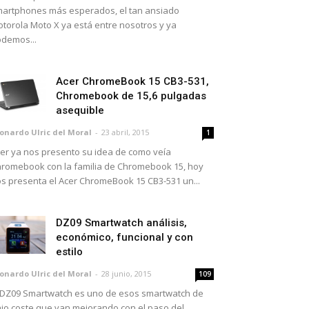
artphones más esperados, el tan ansiado
torola Moto X ya está entre nosotros y ya
demos...
Acer ChromeBook 15 CB3-531,
Chromebook de 15,6 pulgadas
asequible
onardo Ulric del Moral
-
23 abril, 2015
1
er ya nos presento su idea de como veía
romebook con la familia de Chromebook 15, hoy
s presenta el Acer ChromeBook 15 CB3-531 un...
DZ09 Smartwatch análisis,
económico, funcional y con
estilo
onardo Ulric del Moral
-
28 junio, 2015
109
 DZ09 Smartwatch es uno de esos smartwatch de
jo coste que van mejorando con el paso del