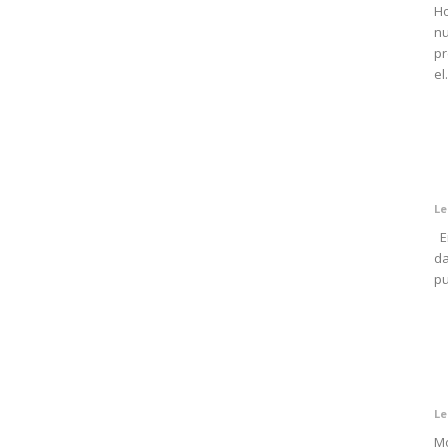
Ho
nu
pr
el.
Le
En
da
pu
Le
Mo