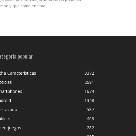
empo y que como en este...
ategoría popular
cha Características
3372
ticias
2691
martphones
1674
ndroid
1348
estacado
587
blets
403
deo juegos
282