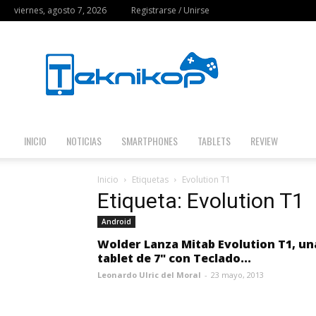
viernes, agosto 7, 2026
Registrarse / Unirse
Teknikop
INICIO
NOTICIAS
SMARTPHONES
TABLETS
REVIEW
Inicio
Etiquetas
Evolution T1
Etiqueta: Evolution T1
Android
Wolder Lanza Mitab Evolution T1, un
tablet de 7" con Teclado...
Leonardo Ulric del Moral
-
23 mayo, 2013