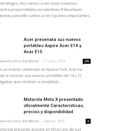
la Amigos, Hoy vamos a ver como crearnos
estra propia tableta con windows 8 developer
eview, para ello vamos a ver 3 puntos importantes,
..
Acer presenata sus nuevos
portátiles Aspire Acer E14 y
Acer E15
onardo Ulric del Moral
-
21 mayo, 2014
205
 un evento celebrado en Nueva York, Acer ha
do a conocer sus nuevos portátiles de 14 y 15
lgadas que vendrán a completar...
Motorola Moto X presentado
oficialmente Características,
precios y disponibilidad
onardo Ulric del Moral
-
2 agosto, 2013
0
norola presento anoche en EEUU uno de sus