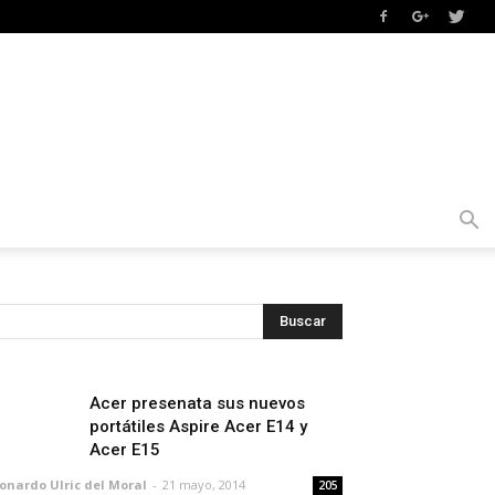
Acer presenata sus nuevos
portátiles Aspire Acer E14 y
Acer E15
onardo Ulric del Moral
-
21 mayo, 2014
205