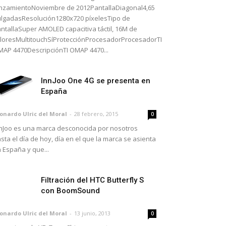
nzamientoNoviembre de 2012PantallaDiagonal4,65
lgadasResolución1280x720 píxelesTipo de
ntallaSuper AMOLED capacitiva táctil, 16M de
loresMultitouchSíProtecciónProcesadorProcesadorTI
AP 4470DescripciónTI OMAP 4470...
InnJoo One 4G se presenta en
España
onardo Ulric del Moral
-
28 febrero, 2015
0
nJoo es una marca desconocida por nosotros
sta el día de hoy, día en el que la marca se asienta
 España y que...
Filtración del HTC Butterfly S
con BoomSound
onardo Ulric del Moral
-
13 junio, 2013
0