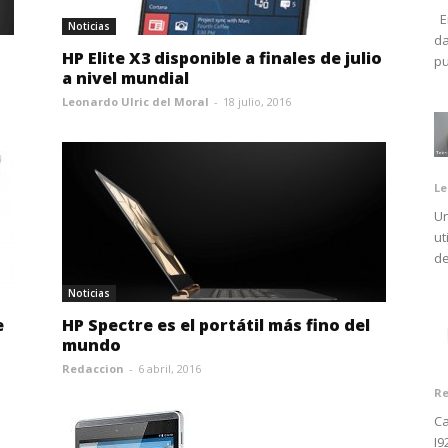
En
Noticias
da
HP Elite X3 disponible a finales de julio
pu
a nivel mundial
Leonardo Ulric del Moral
-
18 julio, 2016
Le
Un
ut
de
Noticias
e
HP Spectre es el portátil más fino del
mundo
Redaccion
-
6 abril, 2016
Re
Ca
I9