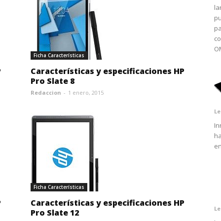
la
pu
pa
co
OM
Ficha Características
P
Características y especificaciones HP
Pro Slate 8
Redaccion
-
1 enero, 2015
Le
In
ha
en
Ficha Características
P
Características y especificaciones HP
Le
Pro Slate 12