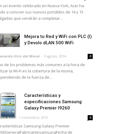
 un evento celebrado en Nueva York, Acer ha
do a conocer sus nuevos portátiles de 14 y 15
lgadas que vendrán a completar...
Mejora tu Red y WiFi con PLC (I)
y Devolo dLAN 500 WiFi
onardo Ulric del Moral
-
3 agosto, 2014
0
o de los problemas más comunes a la hora de
ilizar la Wi-Fi es la cobertura de la misma,
pendiendo de la fuerza de...
Características y
especificaciones Samsung
Galaxy Premier I9260
daccion
-
1 noviembre, 2012
0
racterísticas Samsung Galaxy Premier
260GeneralFabricantesamsungFecha de