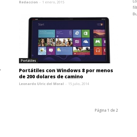
Lo
Redaccion
-
1 enero, 2015
fi
Bu
Portátiles
P
Portátiles con Windows 8 por menos
de 200 dolares de camino
Leonardo Ulric del Moral
-
15 julio, 2014
Página 1 de 2