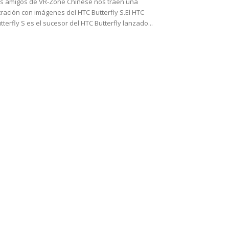
s amigos de VR-Zone Chinese nos traen una
ltración con imágenes del HTC Butterfly S.El HTC
tterfly S es el sucesor del HTC Butterfly lanzado...