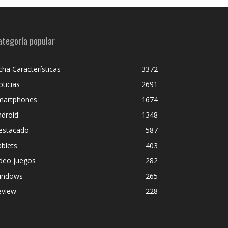
ategoría popular
cha Características
3372
ticias
2691
martphones
1674
ndroid
1348
estacado
587
blets
403
deo juegos
282
indows
265
eview
228