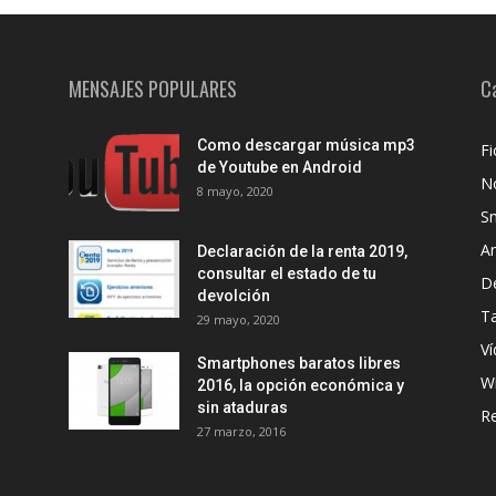
MENSAJES POPULARES
C
Como descargar música mp3
Fi
de Youtube en Android
No
8 mayo, 2020
S
A
Declaración de la renta 2019,
consultar el estado de tu
D
devolción
Ta
29 mayo, 2020
Ví
Smartphones baratos libres
W
2016, la opción económica y
sin ataduras
R
27 marzo, 2016