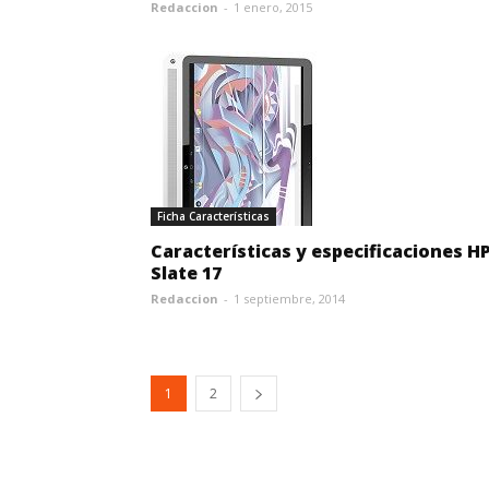
Redaccion
-
1 enero, 2015
Ficha Características
Características y especificaciones H
Slate 17
Redaccion
-
1 septiembre, 2014
1
2