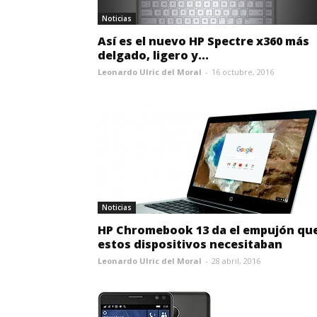
Noticias
Así es el nuevo HP Spectre x360 más
delgado, ligero y...
Leonardo Ulric del Moral
-
16 octubre, 2016
Noticias
HP Chromebook 13 da el empujón qu
estos dispositivos necesitaban
Leonardo Ulric del Moral
-
28 abril, 2016