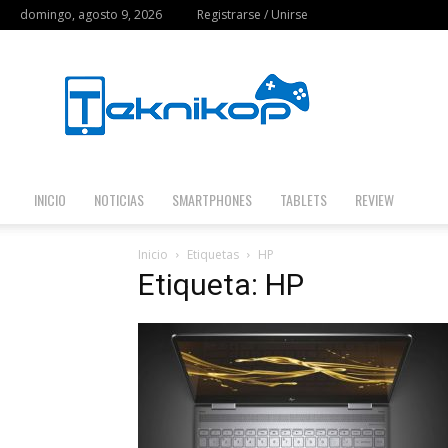
domingo, agosto 9, 2026
Registrarse / Unirse
Teknikop
INICIO
NOTICIAS
SMARTPHONES
TABLETS
REVIEW
Inicio
Etiquetas
HP
Etiqueta: HP