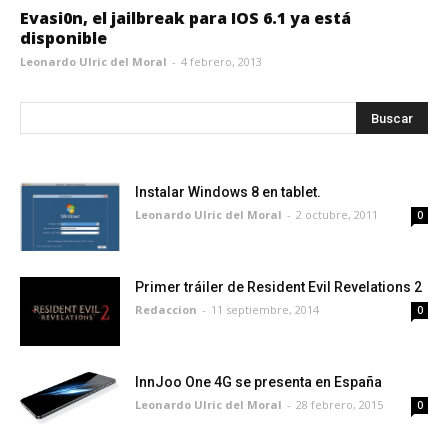
Evasi0n, el jailbreak para IOS 6.1 ya está
disponible
Leonardo Ulric del Moral
-
4 febrero, 2013
Instalar Windows 8 en tablet.
Leonardo Ulric del Moral
-
2 octubre, 2011
0
Primer tráiler de Resident Evil Revelations 2
Redaccion
-
11 septiembre, 2014
0
InnJoo One 4G se presenta en España
Leonardo Ulric del Moral
-
28 febrero, 2015
0