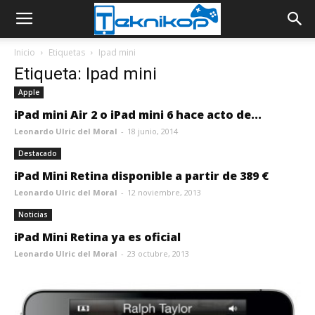
Inicio
Etiquetas
Ipad mini
Etiqueta: Ipad mini
Apple
iPad mini Air 2 o iPad mini 6 hace acto de...
Leonardo Ulric del Moral
-
18 junio, 2014
Destacado
iPad Mini Retina disponible a partir de 389 €
Leonardo Ulric del Moral
-
12 noviembre, 2013
Noticias
iPad Mini Retina ya es oficial
Leonardo Ulric del Moral
-
23 octubre, 2013