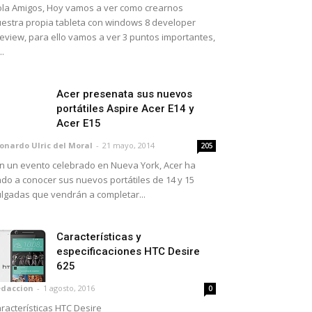
la Amigos, Hoy vamos a ver como crearnos
estra propia tableta con windows 8 developer
eview, para ello vamos a ver 3 puntos importantes,
..
Acer presenata sus nuevos
portátiles Aspire Acer E14 y
Acer E15
onardo Ulric del Moral
-
21 mayo, 2014
205
 un evento celebrado en Nueva York, Acer ha
do a conocer sus nuevos portátiles de 14 y 15
lgadas que vendrán a completar...
Características y
especificaciones HTC Desire
625
daccion
-
1 agosto, 2016
0
racterísticas HTC Desire