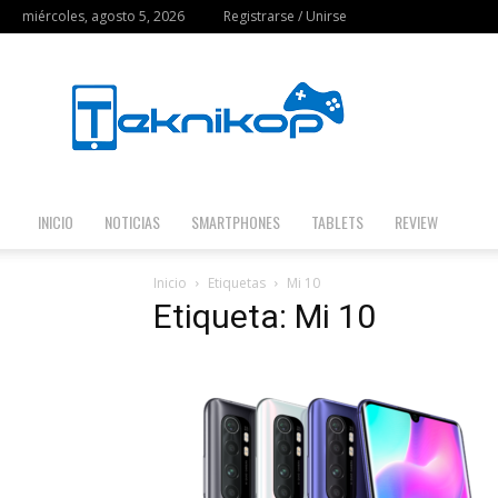
miércoles, agosto 5, 2026
Registrarse / Unirse
Teknikop
INICIO
NOTICIAS
SMARTPHONES
TABLETS
REVIEW
Inicio
Etiquetas
Mi 10
Etiqueta: Mi 10