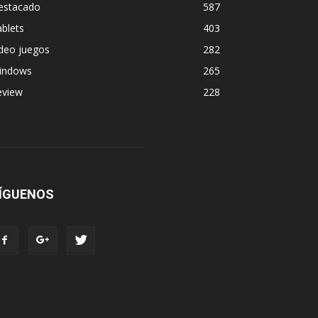
estacado
587
blets
403
deo juegos
282
indows
265
eview
228
ÍGUENOS