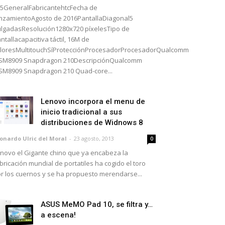
5GeneralFabricantehtcFecha de
nzamientoAgosto de 2016PantallaDiagonal5
lgadasResolución1280x720 píxelesTipo de
ntallacapacitiva táctil, 16M de
loresMultitouchSíProtecciónProcesadorProcesadorQualcomm
SM8909 Snapdragon 210DescripciónQualcomm
M8909 Snapdragon 210 Quad-core...
Lenovo incorpora el menu de
inicio tradicional a sus
distribuciones de Widnows 8
onardo Ulric del Moral
-
23 agosto, 2013
0
novo el Gigante chino que ya encabeza la
bricación mundial de portatiles ha cogido el toro
r los cuernos y se ha propuesto merendarse...
ASUS MeMO Pad 10, se filtra y…
a escena!