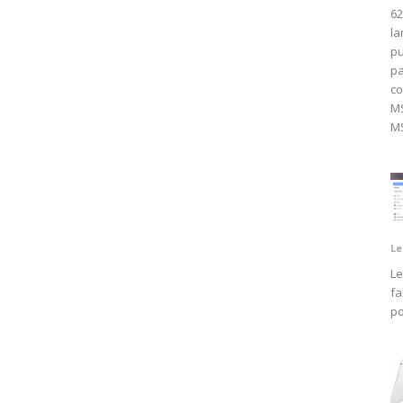
62
la
pu
pa
co
M
MS
Le
Le
fa
po