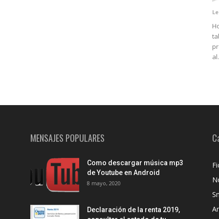
Le
Ho
ta
pr
al.
MENSAJES POPULARES
C
Como descargar música mp3
Fi
de Youtube en Android
No
8 mayo, 2020
S
A
Declaración de la renta 2019,