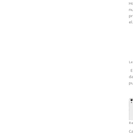
Ho
nu
pr
el.
Le
En
da
pu
Re
Ca