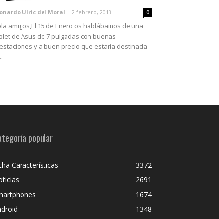
onardo Ulric del Moral
-
2 febrero, 2013
0
la amigos,El 15 de Enero os hablábamos de una
blet de Asus de 7 pulgadas con buenas
estaciones y a buen precio que estaría destinada
..
ategoría popular
cha Características
3372
ticias
2691
martphones
1674
ndroid
1348