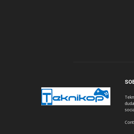
SO
Tekn
duda
soci
Cont