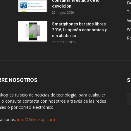
consultar el estado de tu
D
devolción
Ta
29 mayo, 2020
Ví
Smartphones baratos libres
W
2016, la opción económica y
sin ataduras
R
27 marzo, 2016
BRE NOSOTROS
S
ikop es tu sitio de noticias de tecnología, para cualquier
 o consulta contacta con nosotros a través de las redes
ales o por correo electrónico.
áctanos:
info@Teknikop.com