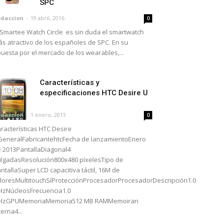
SPC
daccion
-
19 abril, 2016
0
 Smartee Watch Circle es sin duda el smartwatch
s atractivo de los españoles de SPC. En su
uesta por el mercado de los wearables,...
Características y
especificaciones HTC Desire U
daccion
-
1 enero, 2013
0
racterísticas HTC Desire
eneralFabricantehtcFecha de lanzamientoEnero
 2013PantallaDiagonal4
lgadasResolución800x480 píxelesTipo de
ntallaSuper LCD capacitiva táctil, 16M de
loresMultitouchSíProtecciónProcesadorProcesadorDescripción1.0
zNúcleosFrecuencia1.0
HzGPUMemoriaMemoria512 MB RAMMemoiran
terna4...