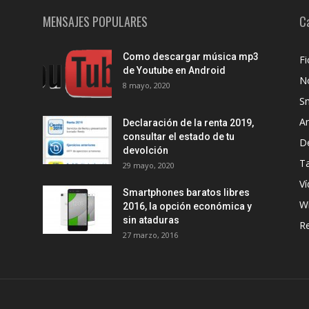
MENSAJES POPULARES
C
Como descargar música mp3
Fi
de Youtube en Android
No
8 mayo, 2020
S
A
Declaración de la renta 2019,
consultar el estado de tu
D
devolción
Ta
29 mayo, 2020
Ví
Smartphones baratos libres
W
2016, la opción económica y
sin ataduras
R
27 marzo, 2016