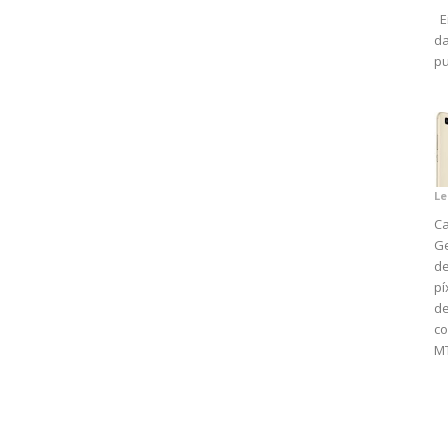
En
da
pu
Le
Ca
Ge
de
pí
d
co
MT