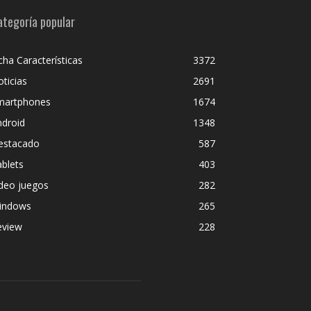
ategoría popular
cha Características
3372
ticias
2691
martphones
1674
ndroid
1348
estacado
587
blets
403
deo juegos
282
indows
265
eview
228