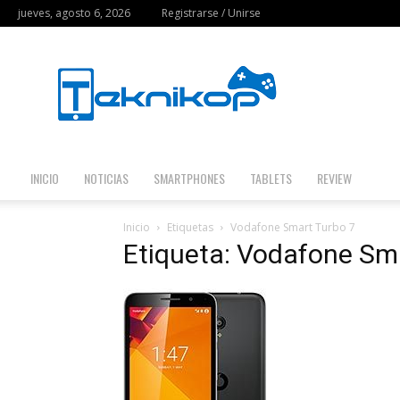
jueves, agosto 6, 2026
Registrarse / Unirse
Teknikop
INICIO
NOTICIAS
SMARTPHONES
TABLETS
REVIEW
Inicio
Etiquetas
Vodafone Smart Turbo 7
Etiqueta: Vodafone Sm