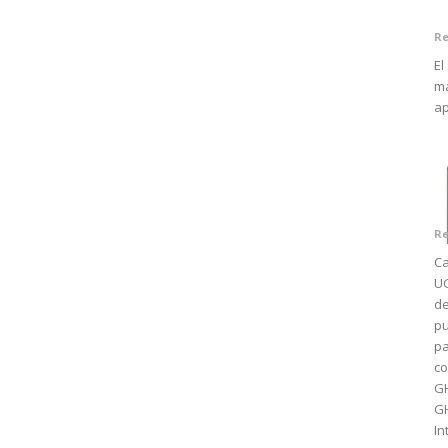
Re
El
má
ap
Re
Ca
UG
de
pu
pa
co
GH
G
In