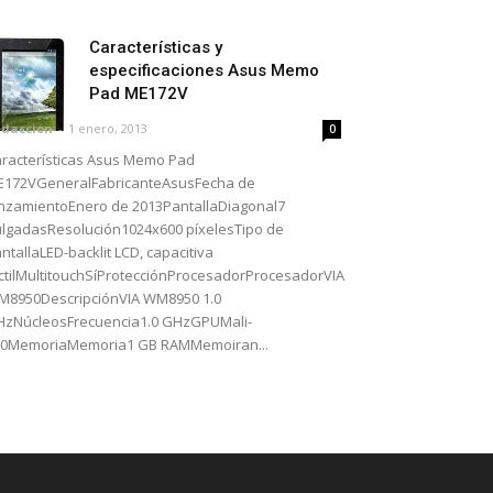
Características y
especificaciones Asus Memo
Pad ME172V
daccion
-
1 enero, 2013
0
racterísticas Asus Memo Pad
E172VGeneralFabricanteAsusFecha de
nzamientoEnero de 2013PantallaDiagonal7
lgadasResolución1024x600 píxelesTipo de
ntallaLED-backlit LCD, capacitiva
ctilMultitouchSíProtecciónProcesadorProcesadorVIA
8950DescripciónVIA WM8950 1.0
zNúcleosFrecuencia1.0 GHzGPUMali-
00MemoriaMemoria1 GB RAMMemoiran...