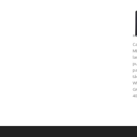
Re
Ca
M
la
pu
pa
tá
WM
GH
4