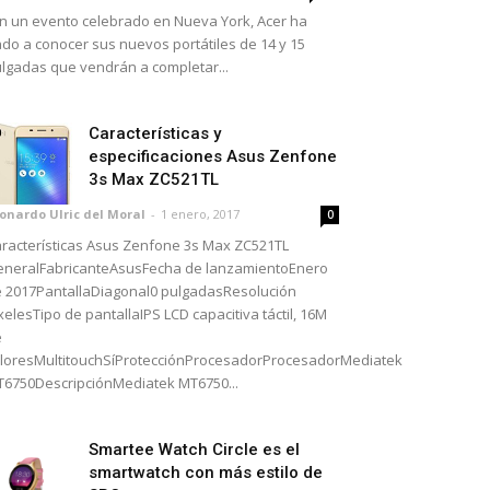
 un evento celebrado en Nueva York, Acer ha
do a conocer sus nuevos portátiles de 14 y 15
lgadas que vendrán a completar...
Características y
especificaciones Asus Zenfone
3s Max ZC521TL
onardo Ulric del Moral
-
1 enero, 2017
0
racterísticas Asus Zenfone 3s Max ZC521TL
neralFabricanteAsusFecha de lanzamientoEnero
 2017PantallaDiagonal0 pulgadasResolución
xelesTipo de pantallaIPS LCD capacitiva táctil, 16M
e
loresMultitouchSíProtecciónProcesadorProcesadorMediatek
6750DescripciónMediatek MT6750...
Smartee Watch Circle es el
smartwatch con más estilo de