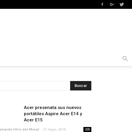
Acer presenata sus nuevos
portátiles Aspire Acer E14 y
Acer E15
onardo Ulric del Moral
-
21 mayo, 2014
205