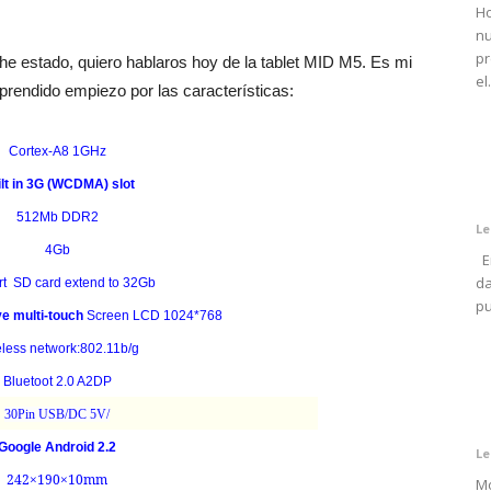
Ho
nu
pr
e he estado, quiero hablaros hoy de la tablet MID M5. Es mi
el.
prendido empiezo por las características:
Cortex-A8 1GHz
lt in 3G (WCDMA) slot
512Mb DDR2
Le
4Gb
En
da
t SD card extend to 32Gb
pu
e multi-touch
Screen LCD 1024*768
eless network:802.11b/g
Bluetoot 2.0 A2DP
30Pin USB/DC 5V/
Google Android 2.2
Le
242×190×10
mm
Mo