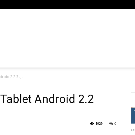
droid 2.2 3g…
Tablet Android 2.2
1929
0
Le