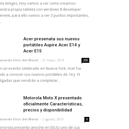
la Amigos, Hoy vamos a ver como crearnos
estra propia tableta con windows 8 developer
eview, para ello vamos a ver 3 puntos importantes,
..
Acer presenata sus nuevos
portátiles Aspire Acer E14 y
Acer E15
onardo Ulric del Moral
-
21 mayo, 2014
205
 un evento celebrado en Nueva York, Acer ha
do a conocer sus nuevos portátiles de 14 y 15
lgadas que vendrán a completar...
Motorola Moto X presentado
oficialmente Características,
precios y disponibilidad
onardo Ulric del Moral
-
2 agosto, 2013
0
norola presento anoche en EEUU uno de sus