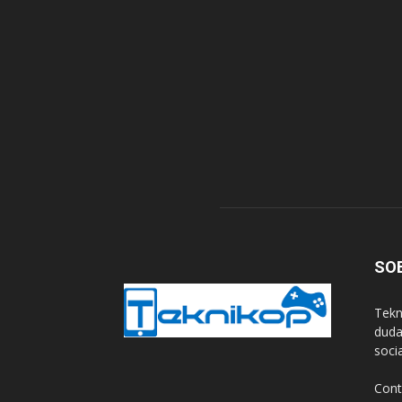
SO
Tekn
duda
soci
Cont