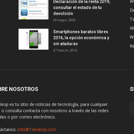
A
Declaración de la renta 2019,
consultar el estado de tu
D
devolción
Ta
29 mayo, 2020
Ví
Smartphones baratos libres
W
2016, la opción económica y
sin ataduras
R
27 marzo, 2016
BRE NOSOTROS
S
ikop es tu sitio de noticias de tecnología, para cualquier
 o consulta contacta con nosotros a través de las redes
ales o por correo electrónico.
áctanos:
info@Teknikop.com