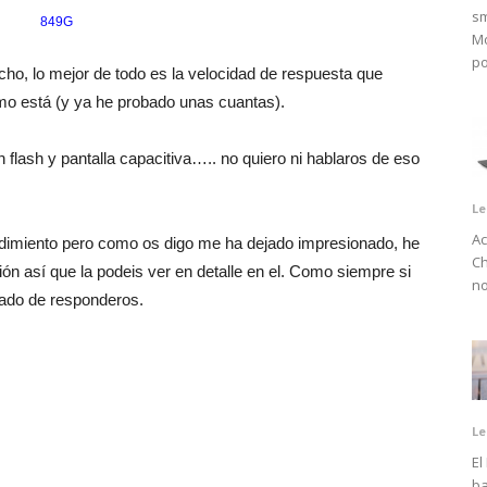
sm
849G
Mo
po
cho, lo mejor de todo es la velocidad de respuesta que
omo está (y ya he probado unas cuantas).
 flash y pantalla capacitiva….. no quiero ni hablaros de eso
Le
Ac
ndimiento pero como os digo me ha dejado impresionado, he
Ch
ón así que la podeis ver en detalle en el. Como siempre si
no
tado de responderos.
Le
El
ba