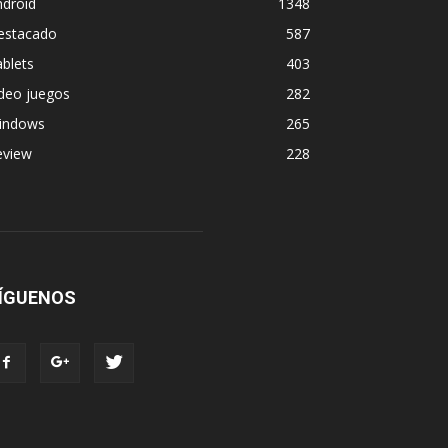
ndroid
1348
estacado
587
blets
403
deo juegos
282
indows
265
eview
228
ÍGUENOS