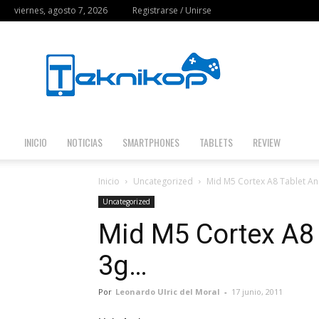
viernes, agosto 7, 2026
Registrarse / Unirse
Teknikop
INICIO
NOTICIAS
SMARTPHONES
TABLETS
REVIEW
Inicio
Uncategorized
Mid M5 Cortex A8 Tablet An
Uncategorized
Mid M5 Cortex A8 
3g…
Por
Leonardo Ulric del Moral
-
17 junio, 2011