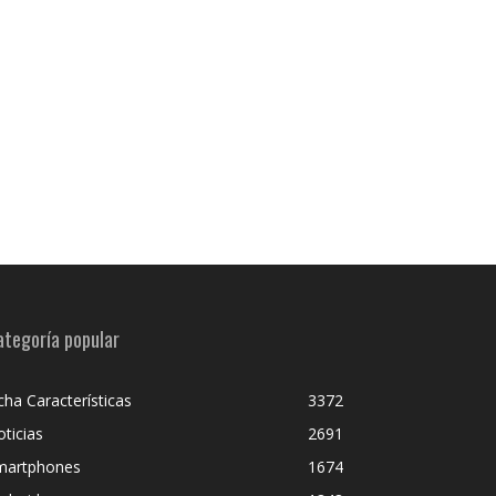
ategoría popular
cha Características
3372
ticias
2691
martphones
1674