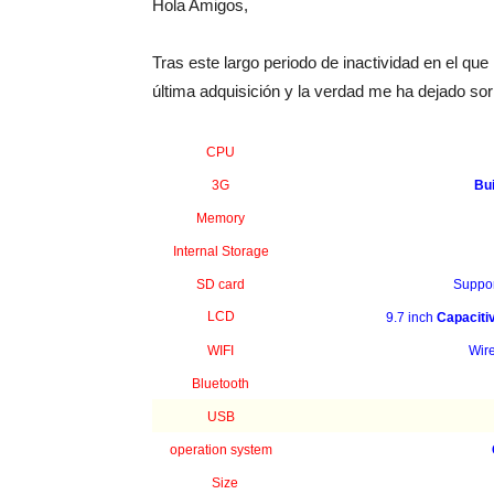
Hola Amigos,
Tras este largo periodo de inactividad en el qu
última adquisición y la verdad me ha dejado sor
CPU
3G
Bui
Memory
Internal Storage
SD card
Suppor
LCD
9.7 inch
Capacitiv
WIFI
Wir
Bluetooth
USB
operation system
Size