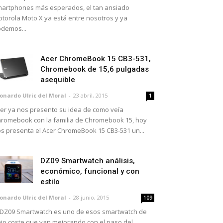
artphones más esperados, el tan ansiado
torola Moto X ya está entre nosotros y ya
demos...
Acer ChromeBook 15 CB3-531,
Chromebook de 15,6 pulgadas
asequible
onardo Ulric del Moral
-
23 abril, 2015
1
er ya nos presento su idea de como veía
romebook con la familia de Chromebook 15, hoy
s presenta el Acer ChromeBook 15 CB3-531 un...
DZ09 Smartwatch análisis,
económico, funcional y con
estilo
onardo Ulric del Moral
-
28 junio, 2015
109
 DZ09 Smartwatch es uno de esos smartwatch de
jo coste que van mejorando con el paso del