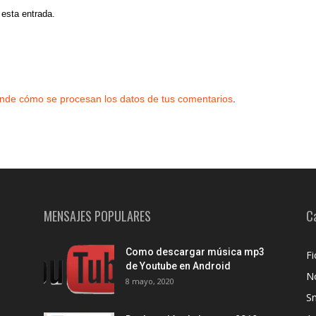
 esta entrada.
nde cómo se procesan los datos de tus comentarios
.
MENSAJES POPULARES
C
Como descargar música mp3
Fi
de Youtube en Android
No
8 mayo, 2020
S