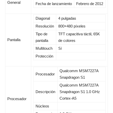
General
Fecha de lanzamiento
Febrero de 2012
Diagonal
4 pulgadas
Resolución
800×480 píxeles
Tipo de
TFT capacitiva táctil, 65K
Pantalla
pantalla
de colores
Multitouch
Sí
Protección
Qualcomm MSM7227A
Procesador
Snapdragon S1
Qualcomm MSM7227A
Descripción
Snapdragon S1 1.0 GHz
Cortex-A5
Procesador
Núcleos