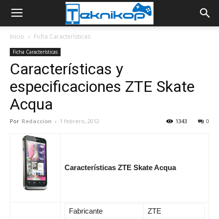
Inicio
Ficha Características
Ficha Características
Características y
especificaciones ZTE Skate
Acqua
Por
Redaccion
-
1 febrero, 2012
1343
0
Características ZTE Skate Acqua
Fabricante
ZTE