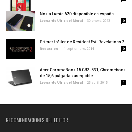
Nokia Lumia 620 disponible en españa
Leonardo Ulric del Moral
-
30 enero, 2013
0
Primer tráiler de Resident Evil Revelations 2
Redaccion
-
11 septiembre, 2014
0
Acer ChromeBook 15 CB3-531, Chromebook
de 15,6 pulgadas asequible
Leonardo Ulric del Moral
-
23 abril, 2015
1
RECOMENDACIONES DEL EDITOR