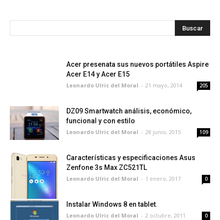
Acer presenata sus nuevos portátiles Aspire
Acer E14 y Acer E15
Leonardo Ulric del Moral
-
21 mayo, 2014
205
DZ09 Smartwatch análisis, económico,
funcional y con estilo
Leonardo Ulric del Moral
-
28 junio, 2015
109
Características y especificaciones Asus
Zenfone 3s Max ZC521TL
Leonardo Ulric del Moral
-
1 enero, 2017
0
Instalar Windows 8 en tablet.
Leonardo Ulric del Moral
-
2 octubre, 2011
0