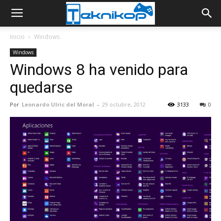
Inicio
Windows
Windows
Windows 8 ha venido para
quedarse
Por
Leonardo Ulric del Moral
-
29 octubre, 2012
3133
0