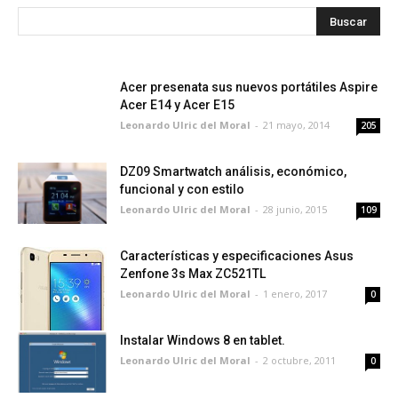
Acer presenata sus nuevos portátiles Aspire
Acer E14 y Acer E15
Leonardo Ulric del Moral
-
21 mayo, 2014
205
DZ09 Smartwatch análisis, económico,
funcional y con estilo
Leonardo Ulric del Moral
-
28 junio, 2015
109
Características y especificaciones Asus
Zenfone 3s Max ZC521TL
Leonardo Ulric del Moral
-
1 enero, 2017
0
Instalar Windows 8 en tablet.
Leonardo Ulric del Moral
-
2 octubre, 2011
0