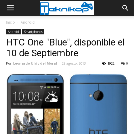
Inicio
Android
Android
Smartphones
HTC One "Blue", disponible el
10 de Septiembre
Por
Leonardo Ulric del Moral
-
29 agosto, 2013
1922
0