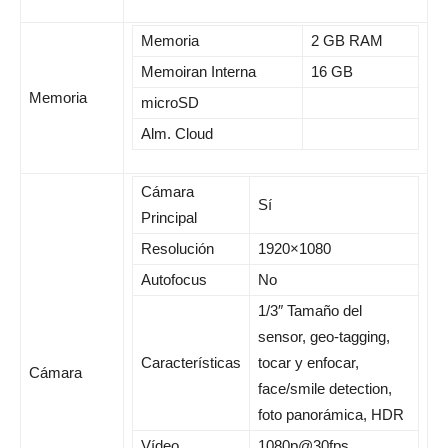
Memoria
2 GB RAM
Memoiran Interna
16 GB
Memoria
microSD
Alm. Cloud
Cámara
Sí
Principal
Resolución
1920×1080
Autofocus
No
1/3″ Tamaño del
sensor, geo-tagging,
Características
tocar y enfocar,
Cámara
face/smile detection,
foto panorámica, HDR
Vídeo
1080p@30fps