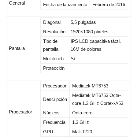
General
Fecha de lanzamiento
Febrero de 2016
Diagonal
5,5 pulgadas
Resolución
1920×1080 píxeles
Tipo de
IPS LCD capacitiva táctil,
Pantalla
pantalla
16M de colores
Multitouch
Sí
Protección
Procesador
Mediatek MT6753
Mediatek MT6753 Octa-
Descripción
core 1.3 GHz Cortex-A53
Procesador
Núcleos
Octa-core
Frecuencia
1.3 GHz
GPU
Mali-T720