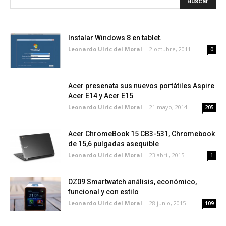
Instalar Windows 8 en tablet.
Leonardo Ulric del Moral
-
2 octubre, 2011
0
Acer presenata sus nuevos portátiles Aspire
Acer E14 y Acer E15
Leonardo Ulric del Moral
-
21 mayo, 2014
205
Acer ChromeBook 15 CB3-531, Chromebook
de 15,6 pulgadas asequible
Leonardo Ulric del Moral
-
23 abril, 2015
1
DZ09 Smartwatch análisis, económico,
funcional y con estilo
Leonardo Ulric del Moral
-
28 junio, 2015
109