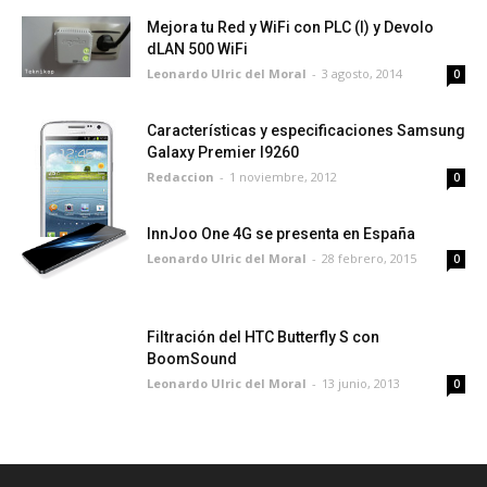
Mejora tu Red y WiFi con PLC (I) y Devolo
dLAN 500 WiFi
Leonardo Ulric del Moral
-
3 agosto, 2014
0
Características y especificaciones Samsung
Galaxy Premier I9260
Redaccion
-
1 noviembre, 2012
0
InnJoo One 4G se presenta en España
Leonardo Ulric del Moral
-
28 febrero, 2015
0
Filtración del HTC Butterfly S con
BoomSound
Leonardo Ulric del Moral
-
13 junio, 2013
0