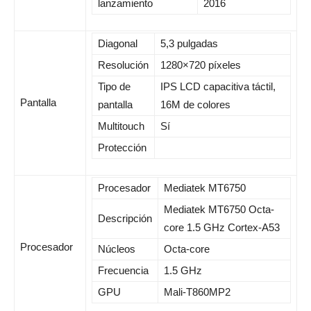
lanzamiento
2016
Diagonal
5,3 pulgadas
Resolución
1280×720 píxeles
Tipo de
IPS LCD capacitiva táctil,
Pantalla
pantalla
16M de colores
Multitouch
Sí
Protección
Procesador
Mediatek MT6750
Mediatek MT6750 Octa-
Descripción
core 1.5 GHz Cortex-A53
Procesador
Núcleos
Octa-core
Frecuencia
1.5 GHz
GPU
Mali-T860MP2