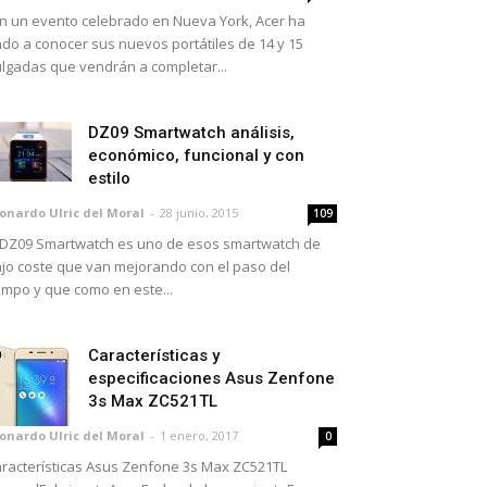
 un evento celebrado en Nueva York, Acer ha
do a conocer sus nuevos portátiles de 14 y 15
lgadas que vendrán a completar...
DZ09 Smartwatch análisis,
económico, funcional y con
estilo
onardo Ulric del Moral
-
28 junio, 2015
109
 DZ09 Smartwatch es uno de esos smartwatch de
jo coste que van mejorando con el paso del
empo y que como en este...
Características y
especificaciones Asus Zenfone
3s Max ZC521TL
onardo Ulric del Moral
-
1 enero, 2017
0
racterísticas Asus Zenfone 3s Max ZC521TL