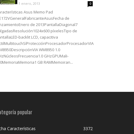
daccion
-
1 enero, 2013
0
racterísticas Asus Memo Pad
E172VGeneralFabricanteAsusFecha de
nzamientoEnero de 2013PantallaDiagonal7
lgadasResolución1024x600 píxelesTipo de
ntallaLED-backlit LCD, capacitiva
ctilMultitouchSíProtecciónProcesadorProcesadorVIA
8950DescripciónVIA WM8950 1.0
zNúcleosFrecuencia1.0 GHzGPUMali-
00MemoriaMemoria1 GB RAMMemoiran...
ategoría popular
cha Características
3372