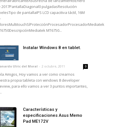
neralFabricanteAsusFecha de lanzamientoEnero
 2017PantallaDiagonal0 pulgadasResolución
xelesTipo de pantallaIPS LCD capacitiva táctil, 16M
e
loresMultitouchSíProtecciónProcesadorProcesadorMediatek
6750DescripciónMediatek MT6750...
Instalar Windows 8 en tablet.
onardo Ulric del Moral
-
2 octubre, 2011
0
la Amigos, Hoy vamos a ver como crearnos
estra propia tableta con windows 8 developer
eview, para ello vamos a ver 3 puntos importantes,
..
Características y
especificaciones Asus Memo
Pad ME172V