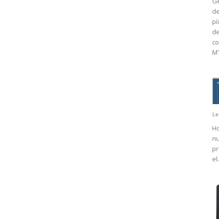
Ge
de
pí
d
co
MT
Le
Ho
nu
pr
el.