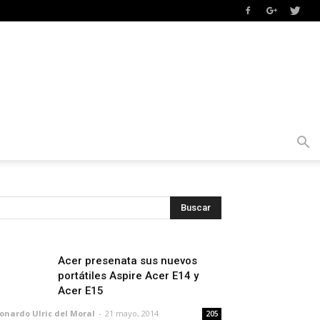
Acer presenata sus nuevos
portátiles Aspire Acer E14 y
Acer E15
onardo Ulric del Moral
-
21 mayo, 2014
205