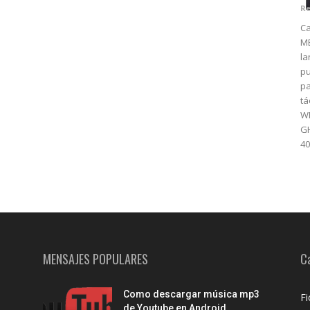
Re
Ca
M
la
pu
pa
tá
WM
GH
4
MENSAJES POPULARES
C
Como descargar música mp3
Fi
de Youtube en Android