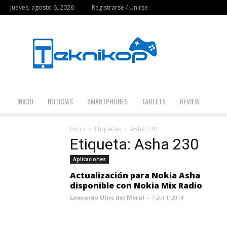
jueves, agosto 6, 2026
Registrarse / Unirse
Teknikop
INICIO
NOTICIAS
SMARTPHONES
TABLETS
REVIEW
Inicio
Etiquetas
Asha 230
Etiqueta: Asha 230
Aplicaciones
Actualización para Nokia Asha
disponible con Nokia Mix Radio
Leonardo Ulric del Moral
-
7 abril, 2014