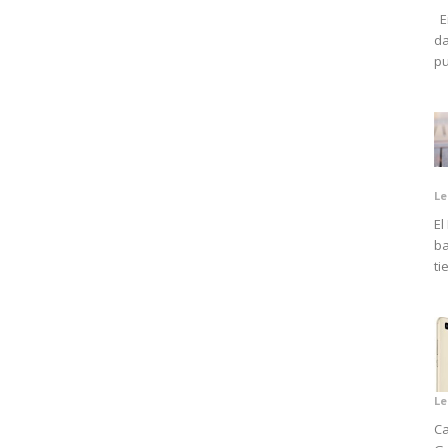
En
da
pu
Le
El
ba
ti
Le
Ca