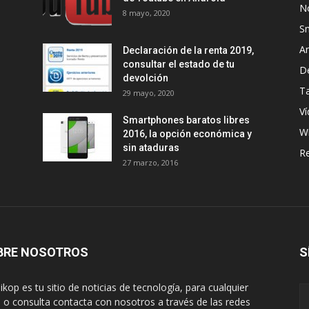
No
8 mayo, 2020
S
A
Declaración de la renta 2019,
consultar el estado de tu
D
devolción
Ta
29 mayo, 2020
Ví
Smartphones baratos libres
W
2016, la opción económica y
sin ataduras
R
27 marzo, 2016
BRE NOSOTROS
S
ikop es tu sitio de noticias de tecnología, para cualquier
 o consulta contacta con nosotros a través de las redes