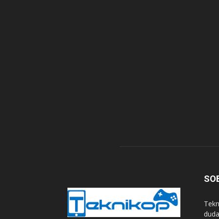
SO
Tekn
duda