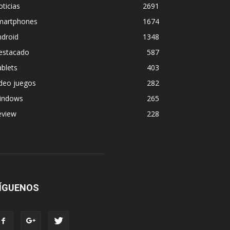
ticias
2691
martphones
1674
ndroid
1348
estacado
587
blets
403
deo juegos
282
indows
265
eview
228
ÍGUENOS