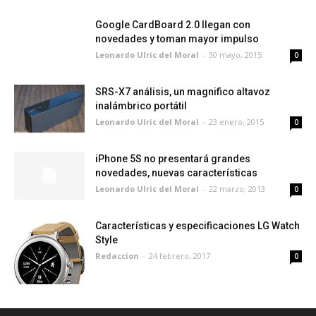
Google CardBoard 2.0 llegan con
novedades y toman mayor impulso
Leonardo Ulric del Moral
-
30 mayo, 2015
0
SRS-X7 análisis, un magnifico altavoz
inalámbrico portátil
Leonardo Ulric del Moral
-
23 enero, 2015
0
iPhone 5S no presentará grandes
novedades, nuevas características
Leonardo Ulric del Moral
-
22 marzo, 2013
0
Características y especificaciones LG Watch
Style
Redaccion
-
24 febrero, 2017
0