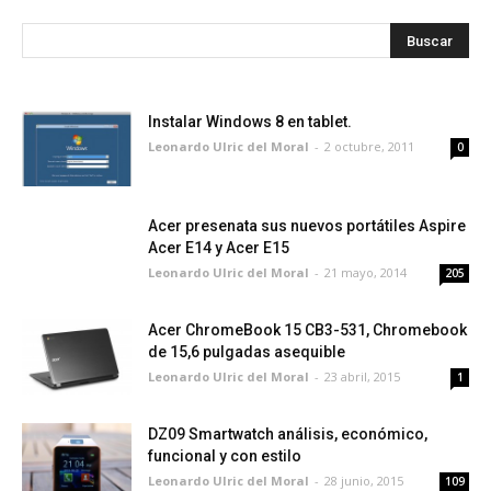
Instalar Windows 8 en tablet.
Leonardo Ulric del Moral
-
2 octubre, 2011
0
Acer presenata sus nuevos portátiles Aspire
Acer E14 y Acer E15
Leonardo Ulric del Moral
-
21 mayo, 2014
205
Acer ChromeBook 15 CB3-531, Chromebook
de 15,6 pulgadas asequible
Leonardo Ulric del Moral
-
23 abril, 2015
1
DZ09 Smartwatch análisis, económico,
funcional y con estilo
Leonardo Ulric del Moral
-
28 junio, 2015
109