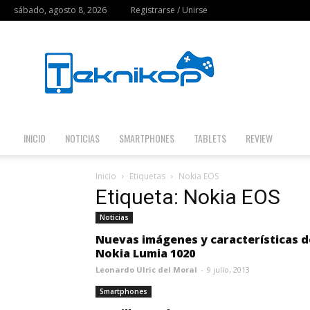
sábado, agosto 8, 2026
Registrarse / Unirse
Teknikop
INICIO
NOTICIAS
SMARTPHONES
TABLETS
REVIEW
Inicio
Etiquetas
Nokia EOS
Etiqueta: Nokia EOS
Noticias
Nuevas imágenes y características d
Nokia Lumia 1020
Leonardo Ulric del Moral
-
9 julio, 2013
Smartphones