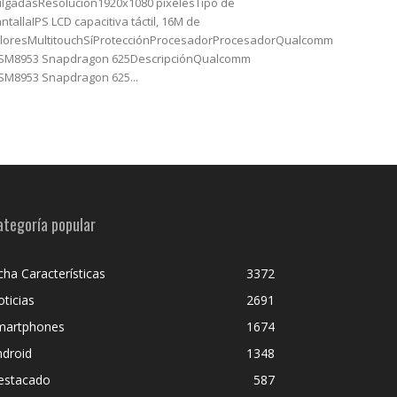
lgadasResolución1920x1080 píxelesTipo de
ntallaIPS LCD capacitiva táctil, 16M de
loresMultitouchSíProtecciónProcesadorProcesadorQualcomm
SM8953 Snapdragon 625DescripciónQualcomm
M8953 Snapdragon 625...
ategoría popular
cha Características
3372
ticias
2691
martphones
1674
ndroid
1348
estacado
587