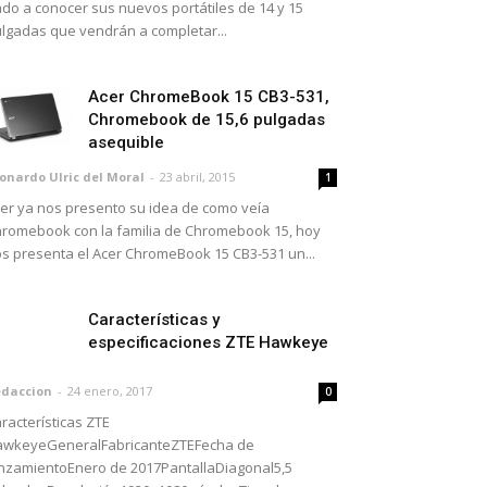
do a conocer sus nuevos portátiles de 14 y 15
lgadas que vendrán a completar...
Acer ChromeBook 15 CB3-531,
Chromebook de 15,6 pulgadas
asequible
onardo Ulric del Moral
-
23 abril, 2015
1
er ya nos presento su idea de como veía
romebook con la familia de Chromebook 15, hoy
s presenta el Acer ChromeBook 15 CB3-531 un...
Características y
especificaciones ZTE Hawkeye
daccion
-
24 enero, 2017
0
racterísticas ZTE
awkeyeGeneralFabricanteZTEFecha de
nzamientoEnero de 2017PantallaDiagonal5,5