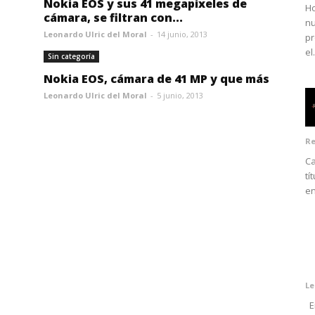
Nokia EOS y sus 41 megapixeles de
Ho
cámara, se filtran con...
nu
Leonardo Ulric del Moral
-
14 junio, 2013
pr
el.
Sin categoría
Nokia EOS, cámara de 41 MP y que más
Leonardo Ulric del Moral
-
5 junio, 2013
Re
Ca
tí
en
Le
En