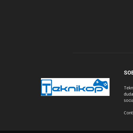
SO
Tekn
duda
soci
Cont