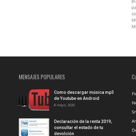
pu
pa
co
M
MS
MENSAJES POPULARES
C
Como descargar música mp3
Fi
de Youtube en Android
No
8 mayo, 2020
S
A
Declaración de la renta 2019,
consultar el estado de tu
D
devolción