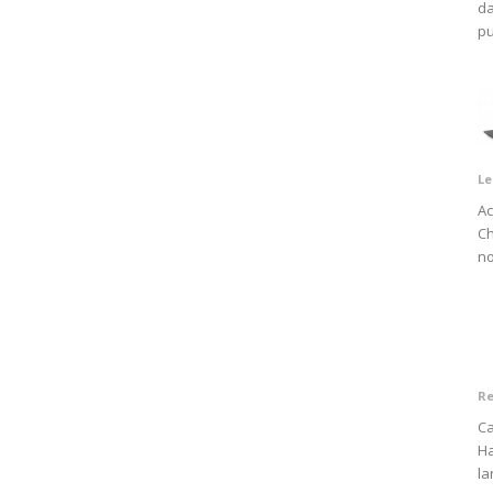
da
pu
Le
Ac
Ch
no
Re
Ca
H
la