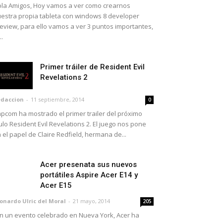
la Amigos, Hoy vamos a ver como crearnos
estra propia tableta con windows 8 developer
eview, para ello vamos a ver 3 puntos importantes,
..
Primer tráiler de Resident Evil
Revelations 2
daccion
-
11 septiembre, 2014
0
pcom ha mostrado el primer trailer del próximo
tulo Resident Evil Revelations 2. El juego nos pone
 el papel de Claire Redfield, hermana de...
Acer presenata sus nuevos
portátiles Aspire Acer E14 y
Acer E15
onardo Ulric del Moral
-
21 mayo, 2014
205
 un evento celebrado en Nueva York, Acer ha