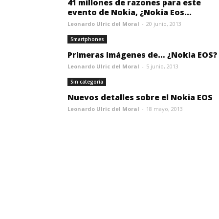
41 millones de razones para este
evento de Nokia, ¿Nokia Eos...
Leonardo Ulric del Moral
-
20 junio, 2013
Smartphones
Primeras imágenes de… ¿Nokia EOS?
Leonardo Ulric del Moral
-
5 junio, 2013
Sin categoría
Nuevos detalles sobre el Nokia EOS
Leonardo Ulric del Moral
-
18 mayo, 2013