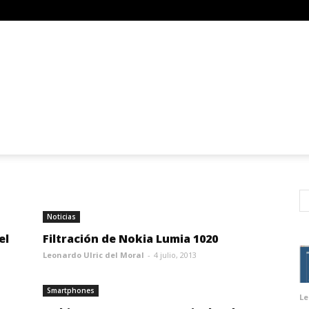
Noticias
el
Filtración de Nokia Lumia 1020
Leonardo Ulric del Moral
-
4 julio, 2013
Smartphones
Le