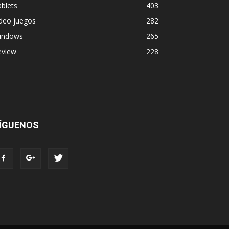
blets
403
deo juegos
282
indows
265
eview
228
ÍGUENOS