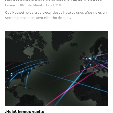
Leonardo Ulric del Moral
-
1 abril, 2019
Que Huawei no para de crecer desde hace ya unos años no es un
secreto para nadie, pero el hecho de que...
¡Hola!, hemos vuelto