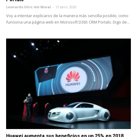
Leonardo Ulric del Moral
-
13 abril, 2020
Voy a intentar explicaros de la manera más sencilla posible, como
funciona una página web en Mcirosoft D365 CRM Portals. Digo de...
Huawei aumenta sus beneficios en un 25% en 2018