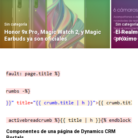
Sin categoría
Sin categorí
Honor 9x Pro, Magic Watch 2, y Magic
El Realm
Earbuds ya son oficiales
próximo 
Componentes de una página de Dynamics CRM
Portals