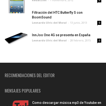
Redaccion
-
1 noviembre, 2012
0
Filtración del HTC Butterfly S con
BoomSound
Leonardo Ulric del Moral
-
13 junio, 2013
0
InnJoo One 4G se presenta en España
Leonardo Ulric del Moral
-
28 febrero, 2015
0
RECOMENDACIONES DEL EDITOR
MENSAJES POPULARES
Como descargar música mp3 de Youtube en