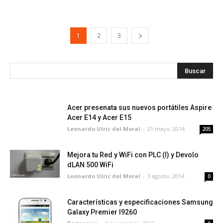
1
2
3
Acer presenata sus nuevos portátiles Aspire
Acer E14 y Acer E15
Leonardo Ulric del Moral
-
21 mayo, 2014
205
Mejora tu Red y WiFi con PLC (I) y Devolo
dLAN 500 WiFi
Leonardo Ulric del Moral
-
3 agosto, 2014
0
Características y especificaciones Samsung
Galaxy Premier I9260