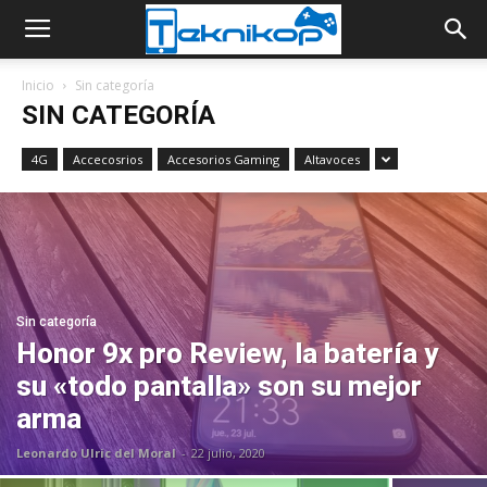
Inicio
Sin categoría
SIN CATEGORÍA
4G
Accecosrios
Accesorios Gaming
Altavoces
Sin categoría
Honor 9x pro Review, la batería y
su «todo pantalla» son su mejor
arma
Leonardo Ulric del Moral
-
22 julio, 2020