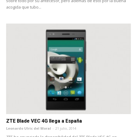
sobre todo por su antecesor, pero además de esto por la buena
acogida que tubo...
ZTE Blade VEC 4G llega a España
Leonardo Ulric del Moral
-
21 julio, 2014
ZTE ha anunciado la disponibilidad del ZTE Blade VEC 4G en