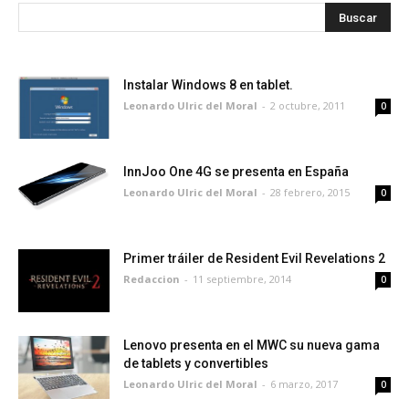
Instalar Windows 8 en tablet.
Leonardo Ulric del Moral
-
2 octubre, 2011
0
InnJoo One 4G se presenta en España
Leonardo Ulric del Moral
-
28 febrero, 2015
0
Primer tráiler de Resident Evil Revelations 2
Redaccion
-
11 septiembre, 2014
0
Lenovo presenta en el MWC su nueva gama
de tablets y convertibles
Leonardo Ulric del Moral
-
6 marzo, 2017
0