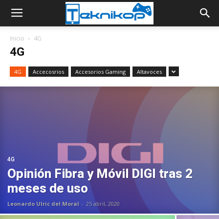
Inicio
4G
4G
4G
Accecosrios
Accesorios Gaming
Altavoces
4G
Opinión Fibra y Móvil DIGI tras 2
meses de uso
Leonardo Ulric del Moral
-
25 abril, 2020