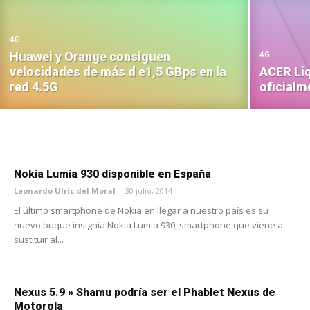
4G
Huawei y Orange consiguen
4G
velocidades de más d e1,5 GBps en la
ACER Liq
red 4.5G
oficialm
Nokia Lumia 930 disponible en España
Leonardo Ulric del Moral
-
30 julio, 2014
El último smartphone de Nokia en llegar a nuestro país es su
nuevo buque insignia Nokia Lumia 930, smartphone que viene a
sustituir al...
Nexus 5.9 » Shamu podría ser el Phablet Nexus de
Motorola