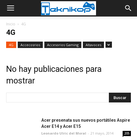
Inicio
4G
4G
4G
Accecosrios
Accesorios Gaming
Altavoces
No hay publicaciones para
mostrar
Acer presenata sus nuevos portátiles Aspire
Acer E14 y Acer E15
Leonardo Ulric del Moral
-
21 mayo, 2014
205