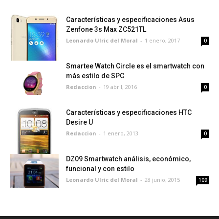
Características y especificaciones Asus
Zenfone 3s Max ZC521TL
Leonardo Ulric del Moral
-
1 enero, 2017
0
Smartee Watch Circle es el smartwatch con
más estilo de SPC
Redaccion
-
19 abril, 2016
0
Características y especificaciones HTC
Desire U
Redaccion
-
1 enero, 2013
0
DZ09 Smartwatch análisis, económico,
funcional y con estilo
Leonardo Ulric del Moral
-
28 junio, 2015
109