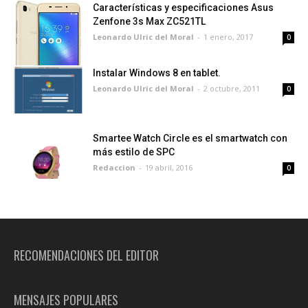
Características y especificaciones Asus
Zenfone 3s Max ZC521TL
Leonardo Ulric del Moral
-
1 enero, 2017
0
Instalar Windows 8 en tablet.
Leonardo Ulric del Moral
-
2 octubre, 2011
0
Smartee Watch Circle es el smartwatch con
más estilo de SPC
Redaccion
-
19 abril, 2016
0
RECOMENDACIONES DEL EDITOR
MENSAJES POPULARES