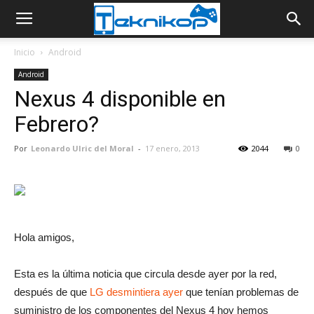
Inicio
Android
Android
Nexus 4 disponible en
Febrero?
Por
Leonardo Ulric del Moral
-
17 enero, 2013
2044
0
Hola amigos,
Esta es la última noticia que circula desde ayer por la red,
después de que
LG desmintiera ayer
que tenían problemas de
suministro de los componentes del Nexus 4 hoy hemos