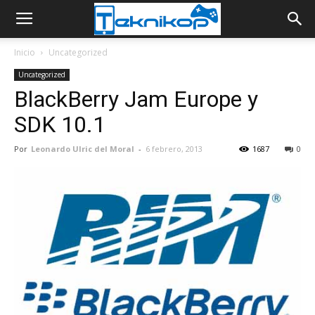
Inicio
Uncategorized
Uncategorized
BlackBerry Jam Europe y
SDK 10.1
Por
Leonardo Ulric del Moral
-
6 febrero, 2013
1687
0