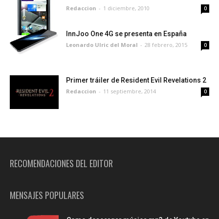
Redaccion
-
1 diciembre, 2010
0
InnJoo One 4G se presenta en España
Leonardo Ulric del Moral
-
28 febrero, 2015
0
Primer tráiler de Resident Evil Revelations 2
Redaccion
-
11 septiembre, 2014
0
RECOMENDACIONES DEL EDITOR
MENSAJES POPULARES