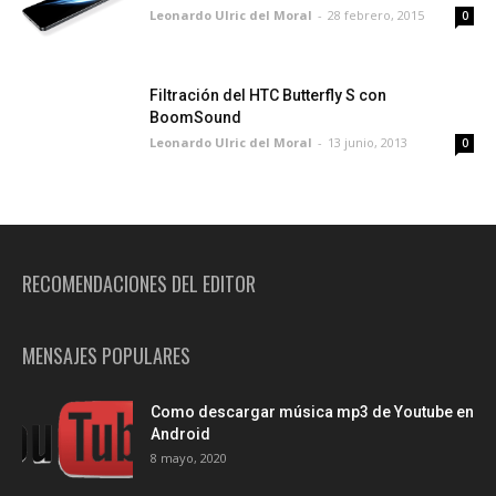
Leonardo Ulric del Moral
-
28 febrero, 2015
0
Filtración del HTC Butterfly S con
BoomSound
Leonardo Ulric del Moral
-
13 junio, 2013
0
RECOMENDACIONES DEL EDITOR
MENSAJES POPULARES
Como descargar música mp3 de Youtube en
Android
8 mayo, 2020