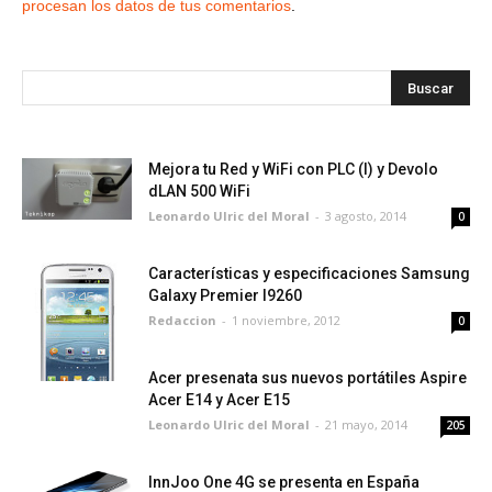
procesan los datos de tus comentarios
.
Mejora tu Red y WiFi con PLC (I) y Devolo
dLAN 500 WiFi
Leonardo Ulric del Moral
-
3 agosto, 2014
0
Características y especificaciones Samsung
Galaxy Premier I9260
Redaccion
-
1 noviembre, 2012
0
Acer presenata sus nuevos portátiles Aspire
Acer E14 y Acer E15
Leonardo Ulric del Moral
-
21 mayo, 2014
205
InnJoo One 4G se presenta en España