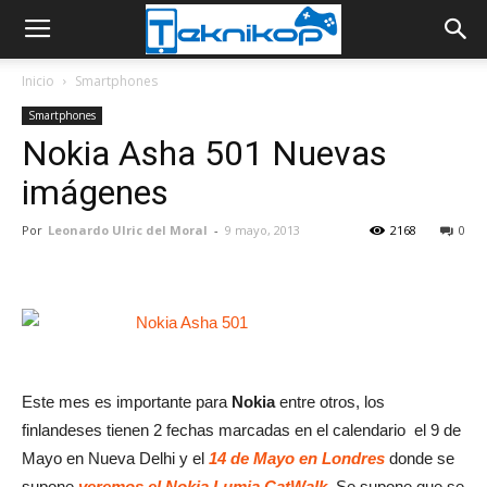
Inicio
Smartphones
Smartphones
Nokia Asha 501 Nuevas
imágenes
Por
Leonardo Ulric del Moral
-
9 mayo, 2013
2168
0
Este mes es importante para
Nokia
entre otros, los
finlandeses tienen 2 fechas marcadas en el calendario el 9 de
Mayo en Nueva Delhi y el
14 de Mayo en Londres
donde se
supone
veremos el Nokia Lumia CatWalk
. Se supone que se