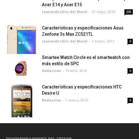
Acer E14 y Acer E15
Leonardo Ulric del Moral
-
21 mayo, 2014
205
Características y especificaciones Asus
Zenfone 3s Max ZC521TL
Leonardo Ulric del Moral
-
1 enero, 2017
0
Smartee Watch Circle es el smartwatch con
más estilo de SPC
Redaccion
-
19 abril, 2016
0
Características y especificaciones HTC
Desire U
Redaccion
-
1 enero, 2013
0