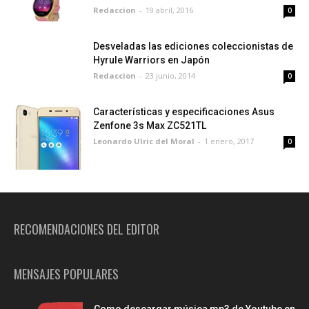
Redaccion
-
19 abril, 2016
0
Desveladas las ediciones coleccionistas de
Hyrule Warriors en Japón
Redaccion
-
23 junio, 2014
0
Características y especificaciones Asus
Zenfone 3s Max ZC521TL
Leonardo Ulric del Moral
-
1 enero, 2017
0
RECOMENDACIONES DEL EDITOR
MENSAJES POPULARES