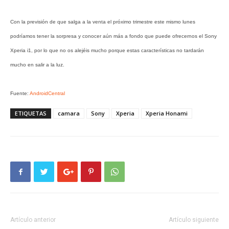
Con la previsión de que salga a la venta el próximo trimestre este mismo lunes
podríamos tener la sorpresa y conocer aún más a fondo que puede ofrecernos el Sony
Xperia i1, por lo que no os alejéis mucho porque estas características no tardarán
mucho en salir a la luz.
Fuente:
AndroidCentral
ETIQUETAS
camara
Sony
Xperia
Xperia Honami
Artículo anterior
Artículo siguiente