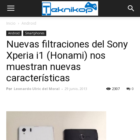
Inicio
Android
Android
Smartphones
Nuevas filtraciones del Sony
Xperia i1 (Honami) nos
muestran nuevas
características
Por
Leonardo Ulric del Moral
-
29 junio, 2013
2307
0