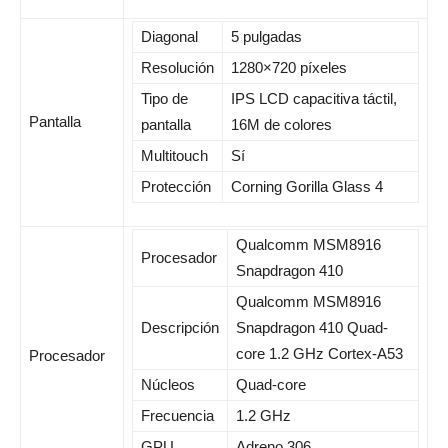
Diagonal
5 pulgadas
Resolución
1280×720 píxeles
Tipo de
IPS LCD capacitiva táctil,
Pantalla
pantalla
16M de colores
Multitouch
Sí
Protección
Corning Gorilla Glass 4
Qualcomm MSM8916
Procesador
Snapdragon 410
Qualcomm MSM8916
Descripción
Snapdragon 410 Quad-
core 1.2 GHz Cortex-A53
Procesador
Núcleos
Quad-core
Frecuencia
1.2 GHz
GPU
Adreno 306