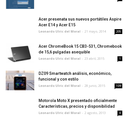
Acer presenata sus nuevos portátiles Aspire
Acer E14 y Acer E15
Leonardo Ulric del Moral
-
21 mayo, 2014
205
Acer ChromeBook 15 CB3-531, Chromebook
de 15,6 pulgadas asequible
Leonardo Ulric del Moral
-
23 abril, 2015
1
DZ09 Smartwatch análisis, económico,
funcional y con estilo
Leonardo Ulric del Moral
-
28 junio, 2015
109
Motorola Moto X presentado oficialmente
Características, precios y disponibilidad
Leonardo Ulric del Moral
-
2 agosto, 2013
0