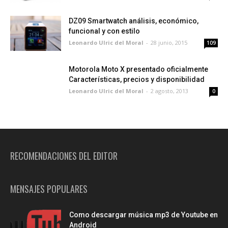
DZ09 Smartwatch análisis, económico,
funcional y con estilo
Leonardo Ulric del Moral
-
28 junio, 2015
109
Motorola Moto X presentado oficialmente
Características, precios y disponibilidad
Leonardo Ulric del Moral
-
2 agosto, 2013
0
RECOMENDACIONES DEL EDITOR
MENSAJES POPULARES
Como descargar música mp3 de Youtube en
Android