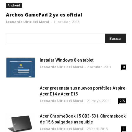
Android
Archos GamePad 2 ya es oficial
Leonardo Ulric del Moral
-
11 octubre, 2013
Instalar Windows 8 en tablet.
Leonardo Ulric del Moral
-
2 octubre, 2011
0
Acer presenata sus nuevos portátiles Aspire
Acer E14 y Acer E15
Leonardo Ulric del Moral
-
21 mayo, 2014
205
Acer ChromeBook 15 CB3-531, Chromebook
de 15,6 pulgadas asequible
Leonardo Ulric del Moral
-
23 abril, 2015
1