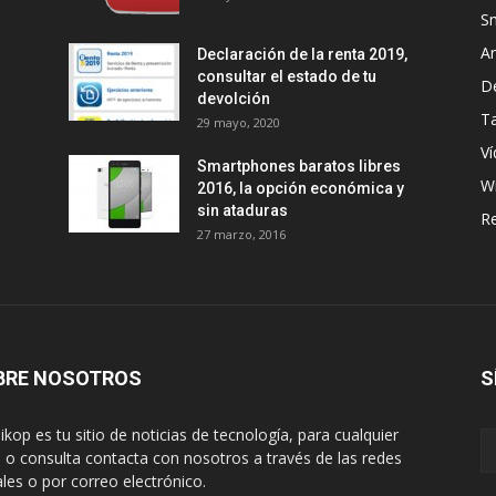
S
A
Declaración de la renta 2019,
consultar el estado de tu
D
devolción
Ta
29 mayo, 2020
Ví
Smartphones baratos libres
W
2016, la opción económica y
sin ataduras
R
27 marzo, 2016
BRE NOSOTROS
S
ikop es tu sitio de noticias de tecnología, para cualquier
 o consulta contacta con nosotros a través de las redes
ales o por correo electrónico.