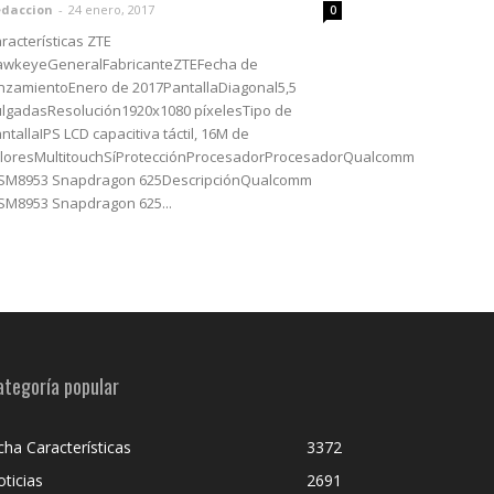
daccion
-
24 enero, 2017
0
racterísticas ZTE
awkeyeGeneralFabricanteZTEFecha de
nzamientoEnero de 2017PantallaDiagonal5,5
lgadasResolución1920x1080 píxelesTipo de
ntallaIPS LCD capacitiva táctil, 16M de
loresMultitouchSíProtecciónProcesadorProcesadorQualcomm
SM8953 Snapdragon 625DescripciónQualcomm
M8953 Snapdragon 625...
ategoría popular
cha Características
3372
ticias
2691