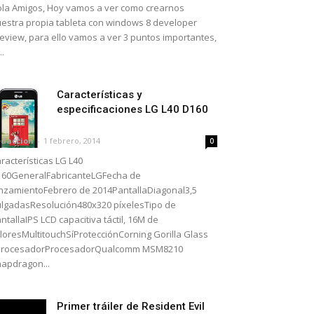
la Amigos, Hoy vamos a ver como crearnos
estra propia tableta con windows 8 developer
eview, para ello vamos a ver 3 puntos importantes,
..
Características y
especificaciones LG L40 D160
daccion
-
1 febrero, 2014
0
racterísticas LG L40
60GeneralFabricanteLGFecha de
nzamientoFebrero de 2014PantallaDiagonal3,5
lgadasResolución480x320 píxelesTipo de
ntallaIPS LCD capacitiva táctil, 16M de
loresMultitouchSíProtecciónCorning Gorilla Glass
ProcesadorProcesadorQualcomm MSM8210
apdragon...
Primer tráiler de Resident Evil