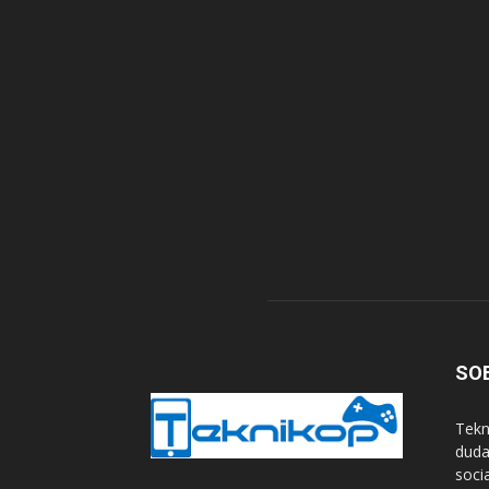
SO
Tekn
duda
soci