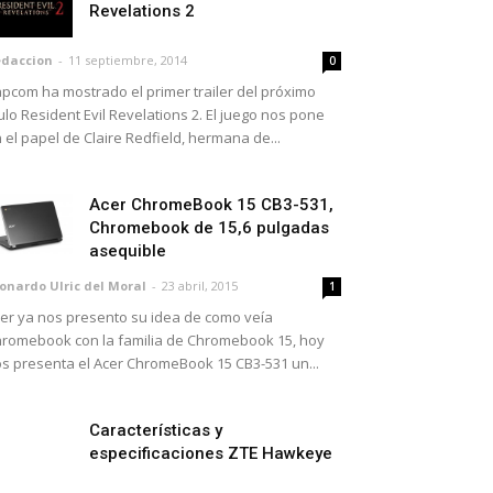
Revelations 2
daccion
-
11 septiembre, 2014
0
pcom ha mostrado el primer trailer del próximo
tulo Resident Evil Revelations 2. El juego nos pone
 el papel de Claire Redfield, hermana de...
Acer ChromeBook 15 CB3-531,
Chromebook de 15,6 pulgadas
asequible
onardo Ulric del Moral
-
23 abril, 2015
1
er ya nos presento su idea de como veía
romebook con la familia de Chromebook 15, hoy
s presenta el Acer ChromeBook 15 CB3-531 un...
Características y
especificaciones ZTE Hawkeye