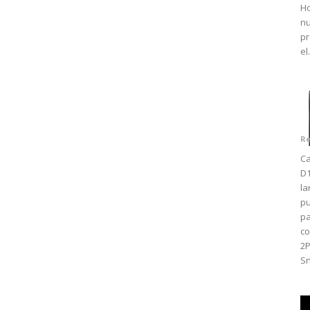
Ho
nu
pr
el.
Re
Ca
D1
la
pu
pa
co
2
Sn