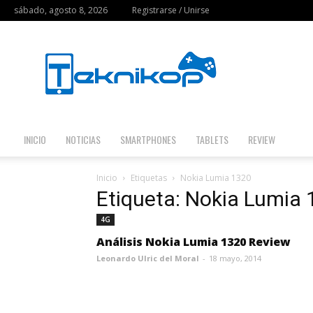
sábado, agosto 8, 2026
Registrarse / Unirse
Teknikop
INICIO
NOTICIAS
SMARTPHONES
TABLETS
REVIEW
Inicio
Etiquetas
Nokia Lumia 1320
Etiqueta: Nokia Lumia
4G
Análisis Nokia Lumia 1320 Review
Leonardo Ulric del Moral
-
18 mayo, 2014