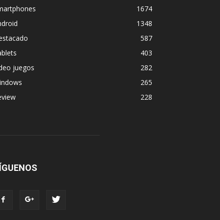
martphones
1674
ndroid
1348
estacado
587
blets
403
deo juegos
282
indows
265
eview
228
ÍGUENOS