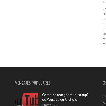
Re
Ca
H
la
pu
pa
co
M
MS
MENSAJES POPULARES
C
Como descargar música mp3
Fi
de Youtube en Android
No
8 mayo, 2020