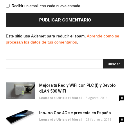
Recibir un email con cada nueva entrada.
Este sitio usa Akismet para reducir el spam.
Aprende cómo se
procesan los datos de tus comentarios
.
Mejora tu Red y WiFi con PLC (I) y Devolo
dLAN 500 WiFi
Leonardo Ulric del Moral
-
3 agosto, 2014
0
InnJoo One 4G se presenta en España
Leonardo Ulric del Moral
-
28 febrero, 2015
0