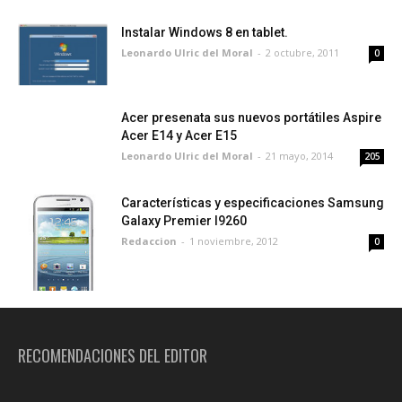
Instalar Windows 8 en tablet.
Leonardo Ulric del Moral
-
2 octubre, 2011
0
Acer presenata sus nuevos portátiles Aspire
Acer E14 y Acer E15
Leonardo Ulric del Moral
-
21 mayo, 2014
205
Características y especificaciones Samsung
Galaxy Premier I9260
Redaccion
-
1 noviembre, 2012
0
RECOMENDACIONES DEL EDITOR