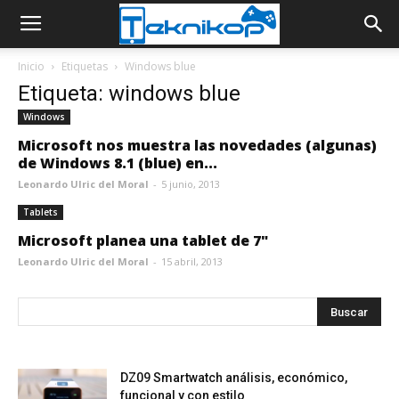
Inicio
Etiquetas
Windows blue
Etiqueta: windows blue
Windows
Microsoft nos muestra las novedades (algunas)
de Windows 8.1 (blue) en...
Leonardo Ulric del Moral
-
5 junio, 2013
Tablets
Microsoft planea una tablet de 7"
Leonardo Ulric del Moral
-
15 abril, 2013
DZ09 Smartwatch análisis, económico,
funcional y con estilo