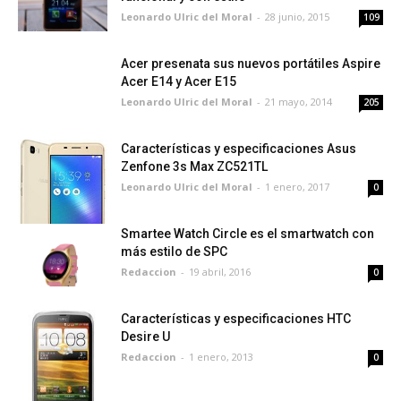
Leonardo Ulric del Moral
-
28 junio, 2015
109
Acer presenata sus nuevos portátiles Aspire
Acer E14 y Acer E15
Leonardo Ulric del Moral
-
21 mayo, 2014
205
Características y especificaciones Asus
Zenfone 3s Max ZC521TL
Leonardo Ulric del Moral
-
1 enero, 2017
0
Smartee Watch Circle es el smartwatch con
más estilo de SPC
Redaccion
-
19 abril, 2016
0
Características y especificaciones HTC
Desire U
Redaccion
-
1 enero, 2013
0