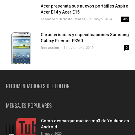
Acer presenata sus nuevos portátiles Aspire
Acer E14 y Acer E15
Leonardo Ulric del Moral
-
21 mayo, 2014
205
Características y especificaciones Samsung
Galaxy Premier I9260
Redaccion
-
1 noviembre, 2012
0
RECOMENDACIONES DEL EDITOR
MENSAJES POPULARES
Como descargar música mp3 de Youtube en
Android
8 mayo, 2020