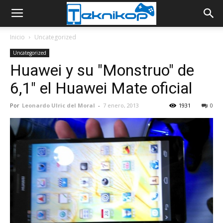
Inicio
Uncategorized
Uncategorized
Huawei y su "Monstruo" de
6,1" el Huawei Mate oficial
Por
Leonardo Ulric del Moral
-
7 enero, 2013
1931
0