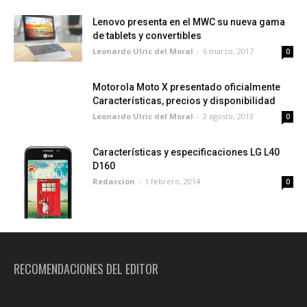
Lenovo presenta en el MWC su nueva gama
de tablets y convertibles
Leonardo Ulric del Moral
-
6 marzo, 2017
0
Motorola Moto X presentado oficialmente
Características, precios y disponibilidad
Leonardo Ulric del Moral
-
2 agosto, 2013
0
Características y especificaciones LG L40
D160
Redaccion
-
1 febrero, 2014
0
RECOMENDACIONES DEL EDITOR