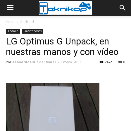
Inicio
Android
Android
Smartphones
LG Optimus G Unpack, en
nuestras manos y con vídeo
Por
Leonardo Ulric del Moral
-
2 mayo, 2013
2472
0