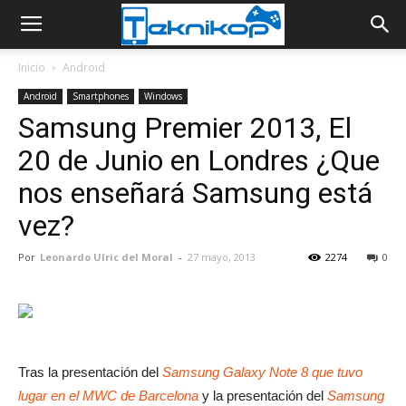
Inicio
Android
Android
Smartphones
Windows
Samsung Premier 2013, El
20 de Junio en Londres ¿Que
nos enseñará Samsung está
vez?
Por
Leonardo Ulric del Moral
-
27 mayo, 2013
2274
0
Tras la presentación del
Samsung Galaxy Note 8 que tuvo
lugar en el MWC de Barcelona
y la presentación del
Samsung