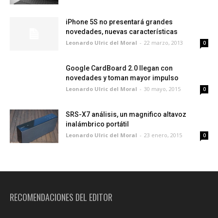
iPhone 5S no presentará grandes
novedades, nuevas características
Leonardo Ulric del Moral
-
22 marzo, 2013
0
Google CardBoard 2.0 llegan con
novedades y toman mayor impulso
Leonardo Ulric del Moral
-
30 mayo, 2015
0
SRS-X7 análisis, un magnifico altavoz
inalámbrico portátil
Leonardo Ulric del Moral
-
23 enero, 2015
0
RECOMENDACIONES DEL EDITOR