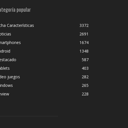
ategoría popular
cha Características
3372
ticias
2691
martphones
1674
ndroid
1348
estacado
587
blets
403
deo juegos
282
indows
265
eview
228