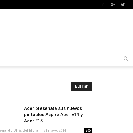
Acer presenata sus nuevos
portátiles Aspire Acer E14 y
Acer E15
onardo Ulric del Moral
-
21 mayo, 2014
205