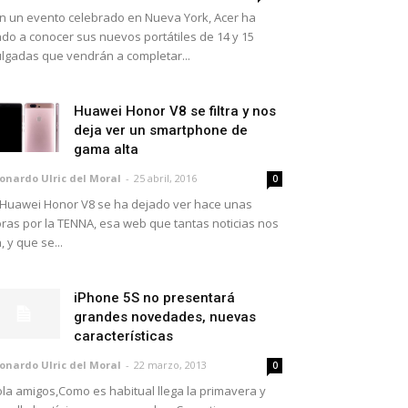
 un evento celebrado en Nueva York, Acer ha
do a conocer sus nuevos portátiles de 14 y 15
lgadas que vendrán a completar...
Huawei Honor V8 se filtra y nos
deja ver un smartphone de
gama alta
onardo Ulric del Moral
-
25 abril, 2016
0
 Huawei Honor V8 se ha dejado ver hace unas
ras por la TENNA, esa web que tantas noticias nos
, y que se...
iPhone 5S no presentará
grandes novedades, nuevas
características
onardo Ulric del Moral
-
22 marzo, 2013
0
la amigos,Como es habitual llega la primavera y