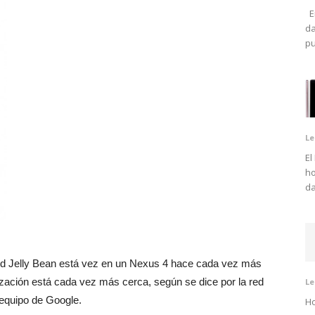
En
da
pu
Le
El
ho
da
oid Jelly Bean está vez en un Nexus 4 hace cada vez más
alización está cada vez más cerca, según se dice por la red
Le
equipo de Google.
Ho