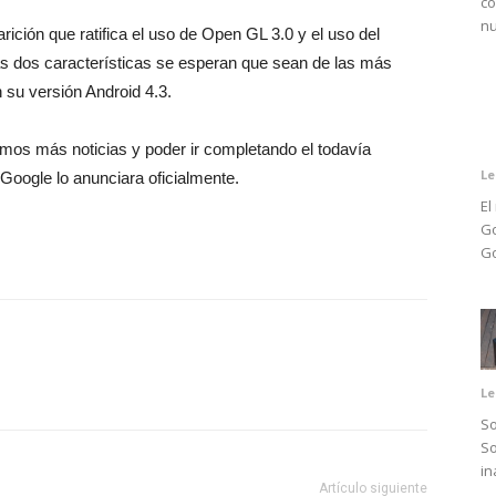
co
nu
ción que ratifica el uso de Open GL 3.0 y el uso del
ás dos características se esperan que sean de las más
 su versión Android 4.3.
os más noticias y poder ir completando el todavía
Le
Google lo anunciara oficialmente.
El
Go
Go
Le
So
So
in
Artículo siguiente