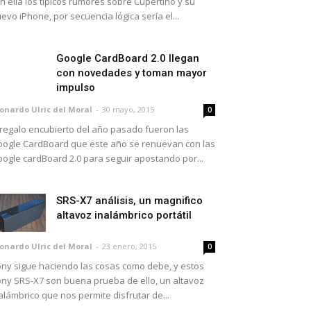
n ella los típicos rumores sobre Cupertino y su
evo iPhone, por secuencia lógica sería el...
Google CardBoard 2.0 llegan
con novedades y toman mayor
impulso
onardo Ulric del Moral
-
30 mayo, 2015
0
 regalo encubierto del año pasado fueron las
ogle CardBoard que este año se renuevan con las
ogle cardBoard 2.0 para seguir apostando por...
SRS-X7 análisis, un magnifico
altavoz inalámbrico portátil
onardo Ulric del Moral
-
23 enero, 2015
0
ny sigue haciendo las cosas como debe, y estos
ny SRS-X7 son buena prueba de ello, un altavoz
alámbrico que nos permite disfrutar de...