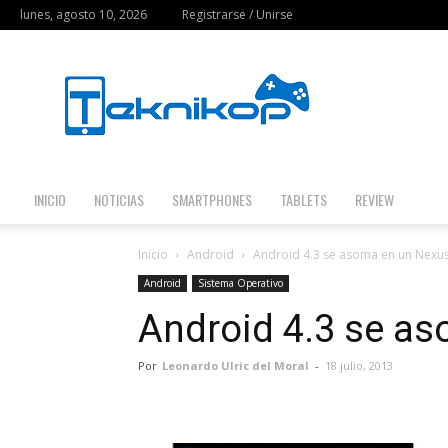
lunes, agosto 10, 2026
Registrarse / Unirse
Teknikop
INICIO
NOTICIAS
SMARTPHONES
TABLETS
REVIEW
Inicio
Android
Android 4.3 se asoma en un Nexus
Android
Sistema Operativo
Android 4.3 se a
Por
Leonardo Ulric del Moral
-
18 julio, 2013