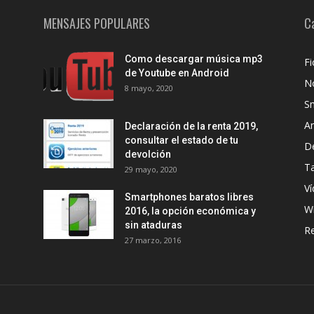
MENSAJES POPULARES
C
Como descargar música mp3
Fi
de Youtube en Android
No
8 mayo, 2020
S
A
Declaración de la renta 2019,
consultar el estado de tu
D
devolción
Ta
29 mayo, 2020
Ví
Smartphones baratos libres
W
2016, la opción económica y
sin ataduras
R
27 marzo, 2016