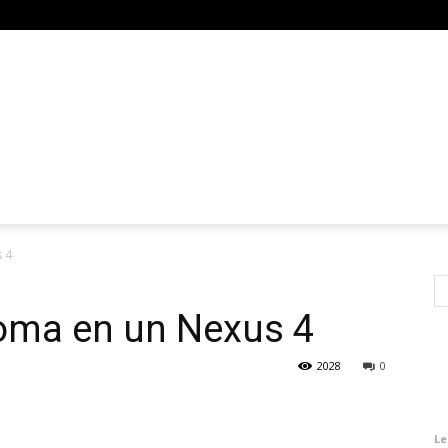
 4
soma en un Nexus 4
2028
0
Le