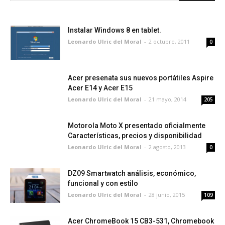
Instalar Windows 8 en tablet.
Leonardo Ulric del Moral
-
2 octubre, 2011
0
Acer presenata sus nuevos portátiles Aspire
Acer E14 y Acer E15
Leonardo Ulric del Moral
-
21 mayo, 2014
205
Motorola Moto X presentado oficialmente
Características, precios y disponibilidad
Leonardo Ulric del Moral
-
2 agosto, 2013
0
DZ09 Smartwatch análisis, económico,
funcional y con estilo
Leonardo Ulric del Moral
-
28 junio, 2015
109
Acer ChromeBook 15 CB3-531, Chromebook