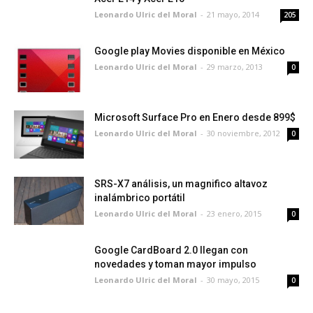
Leonardo Ulric del Moral
-
21 mayo, 2014
205
Google play Movies disponible en México
Leonardo Ulric del Moral
-
29 marzo, 2013
0
Microsoft Surface Pro en Enero desde 899$
Leonardo Ulric del Moral
-
30 noviembre, 2012
0
SRS-X7 análisis, un magnifico altavoz
inalámbrico portátil
Leonardo Ulric del Moral
-
23 enero, 2015
0
Google CardBoard 2.0 llegan con
novedades y toman mayor impulso
Leonardo Ulric del Moral
-
30 mayo, 2015
0