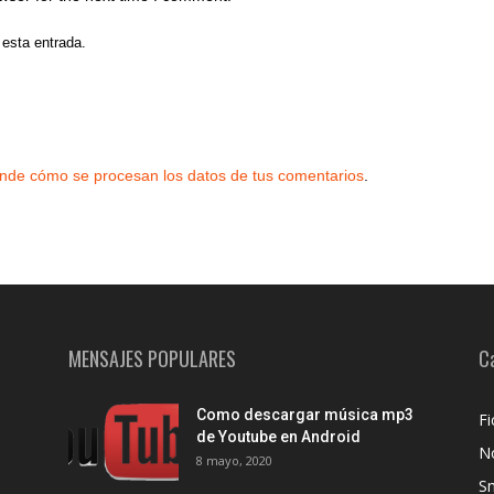
 esta entrada.
nde cómo se procesan los datos de tus comentarios
.
MENSAJES POPULARES
C
Como descargar música mp3
Fi
de Youtube en Android
No
8 mayo, 2020
S