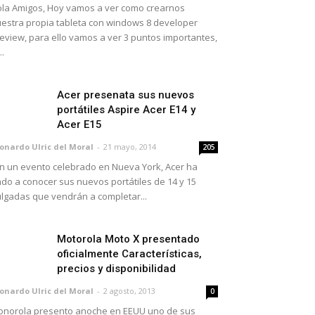
la Amigos, Hoy vamos a ver como crearnos
estra propia tableta con windows 8 developer
eview, para ello vamos a ver 3 puntos importantes,
..
Acer presenata sus nuevos
portátiles Aspire Acer E14 y
Acer E15
onardo Ulric del Moral
-
21 mayo, 2014
205
 un evento celebrado en Nueva York, Acer ha
do a conocer sus nuevos portátiles de 14 y 15
lgadas que vendrán a completar...
Motorola Moto X presentado
oficialmente Características,
precios y disponibilidad
onardo Ulric del Moral
-
2 agosto, 2013
0
norola presento anoche en EEUU uno de sus