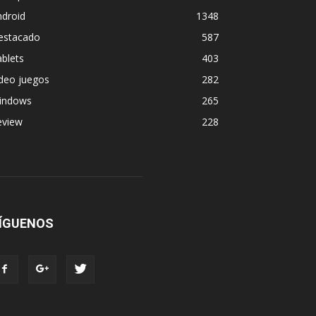
ndroid
1348
estacado
587
blets
403
deo juegos
282
indows
265
eview
228
ÍGUENOS