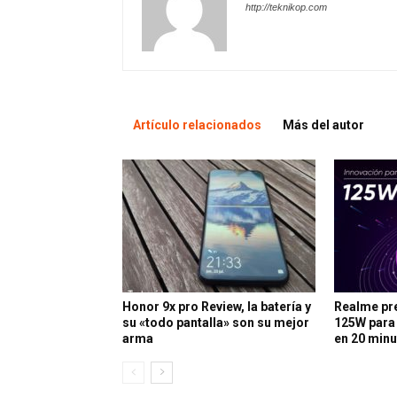
http://teknikop.com
Artículo relacionados
Más del autor
Honor 9x pro Review, la batería y
Realme pr
su «todo pantalla» son su mejor
125W para
arma
en 20 min