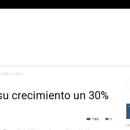
n 30% en 2014
u crecimiento un 30%
1502
0
Le