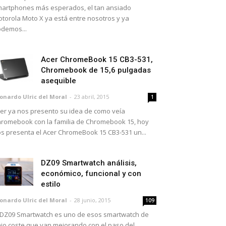
artphones más esperados, el tan ansiado
torola Moto X ya está entre nosotros y ya
demos...
Acer ChromeBook 15 CB3-531,
Chromebook de 15,6 pulgadas
asequible
onardo Ulric del Moral
-
23 abril, 2015
1
er ya nos presento su idea de como veía
romebook con la familia de Chromebook 15, hoy
s presenta el Acer ChromeBook 15 CB3-531 un...
DZ09 Smartwatch análisis,
económico, funcional y con
estilo
onardo Ulric del Moral
-
28 junio, 2015
109
 DZ09 Smartwatch es uno de esos smartwatch de
jo coste que van mejorando con el paso del