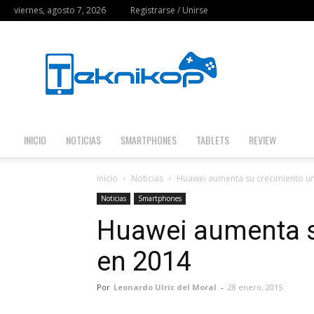
viernes, agosto 7, 2026
Registrarse / Unirse
Teknikop
INICIO
NOTICIAS
SMARTPHONES
TABLETS
REVIEW
Inicio
Noticias
Huawei aumenta su crecimiento u
Noticias
Smartphones
Huawei aumenta s
en 2014
Por
Leonardo Ulric del Moral
-
28 enero, 2015