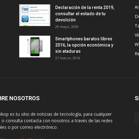
A
Declaración de la renta 2019,
consultar el estado de tu
D
devolción
Ta
29 mayo, 2020
Ví
Smartphones baratos libres
W
2016, la opción económica y
sin ataduras
R
27 marzo, 2016
BRE NOSOTROS
S
ikop es tu sitio de noticias de tecnología, para cualquier
 o consulta contacta con nosotros a través de las redes
ales o por correo electrónico.