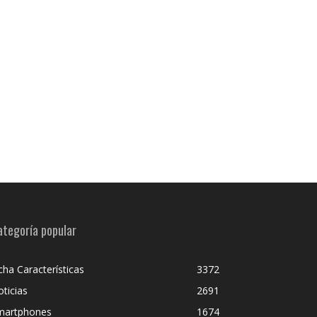
ategoría popular
cha Características
3372
ticias
2691
martphones
1674