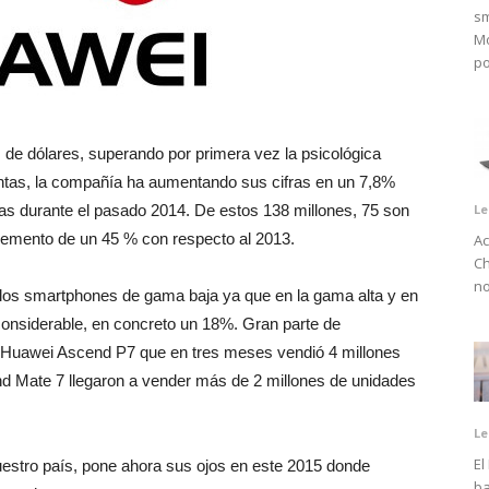
sm
Mo
po
s de dólares, superando por primera vez la psicológica
entas, la compañía ha aumentando sus cifras en un 7,8%
as durante el pasado 2014. De estos 138 millones, 75 son
Le
remento de un 45 % con respecto al 2013.
Ac
Ch
no
los smartphones de gama baja ya que en la gama alta y en
considerable, en concreto un 18%. Gran parte de
l Huawei Ascend P7 que en tres meses vendió 4 millones
d Mate 7 llegaron a vender más de 2 millones de unidades
Le
El
estro país, pone ahora sus ojos en este 2015 donde
ba