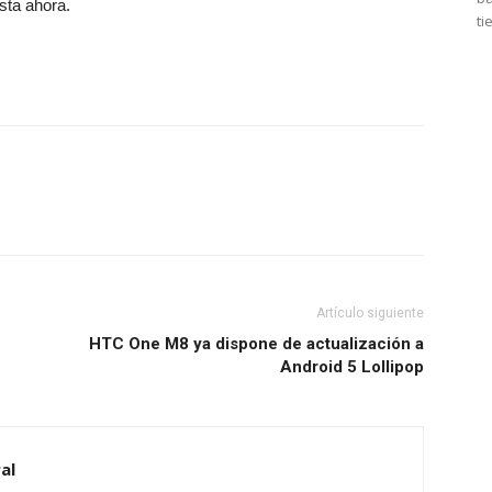
sta ahora.
ti
Artículo siguiente
HTC One M8 ya dispone de actualización a
Android 5 Lollipop
al