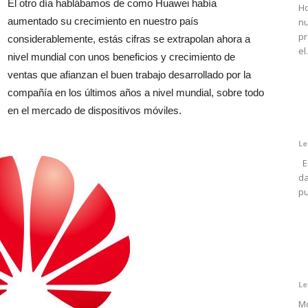
El otro día hablábamos de como Huawei había
Ho
aumentado su crecimiento en nuestro país
nu
pr
considerablemente, estás cifras se extrapolan ahora a
el.
nivel mundial con unos beneficios y crecimiento de
ventas que afianzan el buen trabajo desarrollado por la
compañía en los últimos años a nivel mundial, sobre todo
en el mercado de dispositivos móviles.
Le
En
da
pu
Le
Mo