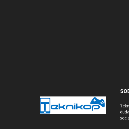
SO
Tekn
duda
soci