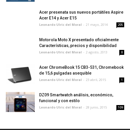
Acer presenata sus nuevos portátiles Aspire
Acer E14 y Acer E15
Leonardo Ulric del Moral
-
21 mayo, 2014
205
Motorola Moto X presentado oficialmente
Características, precios y disponibilidad
Leonardo Ulric del Moral
-
2 agosto, 2013
0
Acer ChromeBook 15 CB3-531, Chromebook
de 15,6 pulgadas asequible
Leonardo Ulric del Moral
-
23 abril, 2015
1
DZ09 Smartwatch análisis, económico,
funcional y con estilo
Leonardo Ulric del Moral
-
28 junio, 2015
109