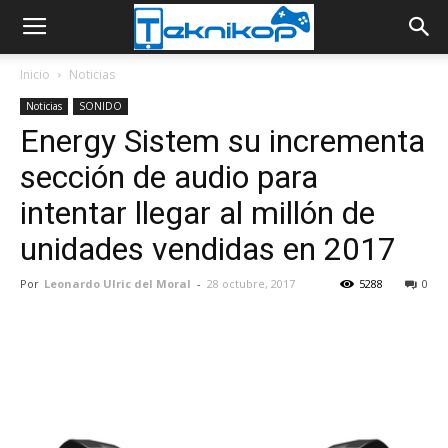
Inicio
Noticias
Noticias
SONIDO
Energy Sistem su incrementa
sección de audio para
intentar llegar al millón de
unidades vendidas en 2017
Por
Leonardo Ulric del Moral
-
28 octubre, 2017
5288
0