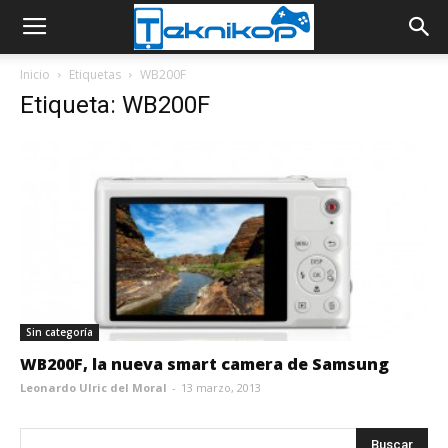
Inicio
Etiquetas
WB200F
Etiqueta: WB200F
Sin categoría
WB200F, la nueva smart camera de Samsung
Leonardo Ulric del Moral
-
13 marzo, 2013