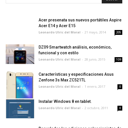
Acer presenata sus nuevos portátiles Aspire
Acer E14 y Acer E15
Leonardo Ulric del Moral
-
21 mayo, 2014
205
DZ09 Smartwatch análisis, económico,
funcional y con estilo
Leonardo Ulric del Moral
-
28 junio, 2015
109
Características y especificaciones Asus
Zenfone 3s Max ZC521TL
Leonardo Ulric del Moral
-
1 enero, 2017
0
Instalar Windows 8 en tablet.
Leonardo Ulric del Moral
-
2 octubre, 2011
0