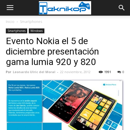
Inicio
Smartphones
Smartphones
Windows
Evento Nokia el 5 de
diciembre presentación
gama lumia 920 y 820
Por
Leonardo Ulric del Moral
-
22 noviembre, 2012
1991
0