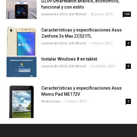
DZ09 Smartwatch análisis, económico,
funcional y con estilo
Leonardo Ulric del Moral
-
28 junio, 2015
109
Características y especificaciones Asus
Zenfone 3s Max ZC521TL
Leonardo Ulric del Moral
-
1 enero, 2017
0
Instalar Windows 8 en tablet.
Leonardo Ulric del Moral
-
2 octubre, 2011
0
Características y especificaciones Asus
Memo Pad ME172V
Redaccion
-
1 enero, 2013
0