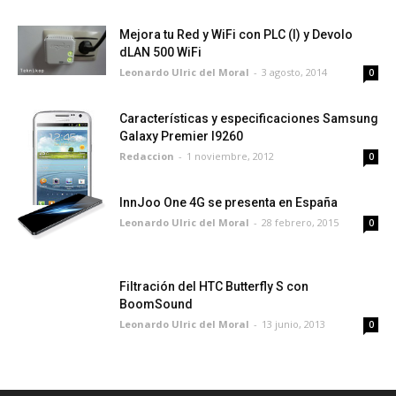
Mejora tu Red y WiFi con PLC (I) y Devolo
dLAN 500 WiFi
Leonardo Ulric del Moral
-
3 agosto, 2014
0
Características y especificaciones Samsung
Galaxy Premier I9260
Redaccion
-
1 noviembre, 2012
0
InnJoo One 4G se presenta en España
Leonardo Ulric del Moral
-
28 febrero, 2015
0
Filtración del HTC Butterfly S con
BoomSound
Leonardo Ulric del Moral
-
13 junio, 2013
0