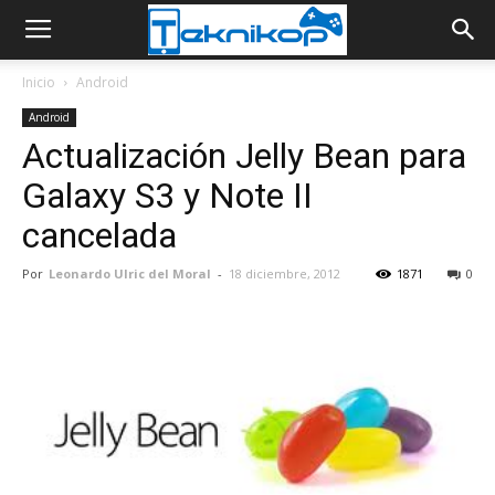
Inicio
Android
Android
Actualización Jelly Bean para
Galaxy S3 y Note II
cancelada
Por
Leonardo Ulric del Moral
-
18 diciembre, 2012
1871
0