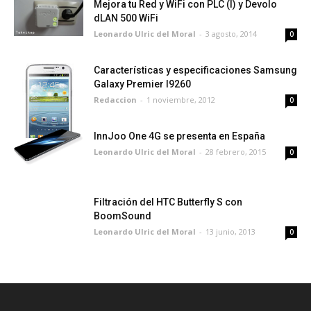
Mejora tu Red y WiFi con PLC (I) y Devolo
dLAN 500 WiFi
Leonardo Ulric del Moral
-
3 agosto, 2014
0
Características y especificaciones Samsung
Galaxy Premier I9260
Redaccion
-
1 noviembre, 2012
0
InnJoo One 4G se presenta en España
Leonardo Ulric del Moral
-
28 febrero, 2015
0
Filtración del HTC Butterfly S con
BoomSound
Leonardo Ulric del Moral
-
13 junio, 2013
0