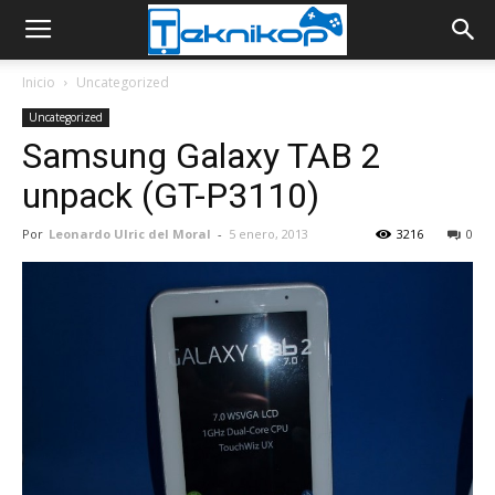
Inicio
Uncategorized
Uncategorized
Samsung Galaxy TAB 2
unpack (GT-P3110)
Por
Leonardo Ulric del Moral
-
5 enero, 2013
3216
0