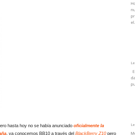
Ho
nu
pr
el.
Le
En
da
pu
Le
pero hasta hoy no se había anunciado
oficialmente la
Mo
aña
, ya conocemos BB10 a través del
BlackBerry Z10
pero