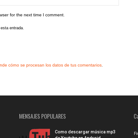
wser for the next time I comment.
 esta entrada.
nde cómo se procesan los datos de tus comentarios
.
MENSAJES POPULARES
C
Como descargar música mp3
Fi