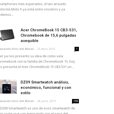
artphones más esperados, el tan ansiado
torola Moto X ya está entre nosotros y ya
demos...
Acer ChromeBook 15 CB3-531,
Chromebook de 15,6 pulgadas
asequible
onardo Ulric del Moral
-
23 abril, 2015
1
er ya nos presento su idea de como veía
romebook con la familia de Chromebook 15, hoy
s presenta el Acer ChromeBook 15 CB3-531 un...
DZ09 Smartwatch análisis,
económico, funcional y con
estilo
onardo Ulric del Moral
-
28 junio, 2015
109
 DZ09 Smartwatch es uno de esos smartwatch de
jo coste que van mejorando con el paso del