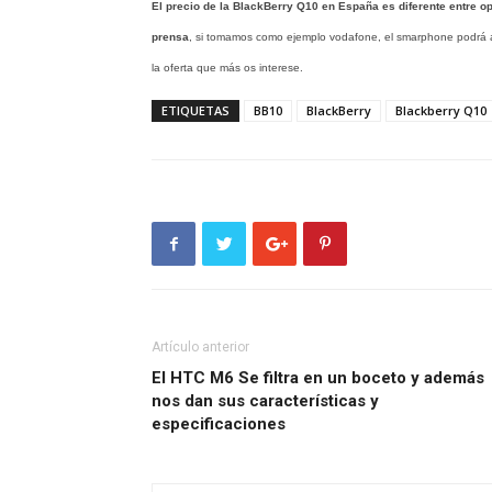
El precio de la BlackBerry Q10 en España es diferente entre op
prensa
, si tomamos como ejemplo vodafone, el smarphone podrá ad
la oferta que más os interese.
ETIQUETAS
BB10
BlackBerry
Blackberry Q10
Artículo anterior
El HTC M6 Se filtra en un boceto y además
nos dan sus características y
especificaciones