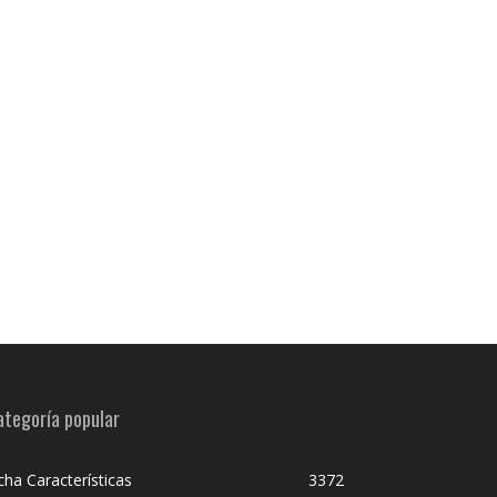
ategoría popular
cha Características
3372