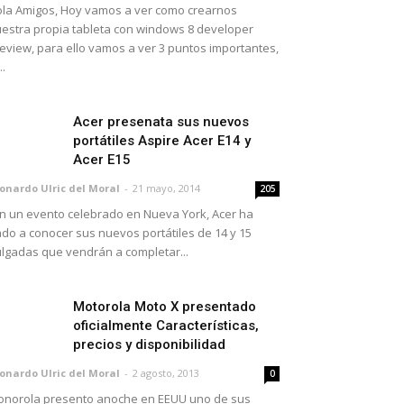
la Amigos, Hoy vamos a ver como crearnos
estra propia tableta con windows 8 developer
eview, para ello vamos a ver 3 puntos importantes,
..
Acer presenata sus nuevos
portátiles Aspire Acer E14 y
Acer E15
onardo Ulric del Moral
-
21 mayo, 2014
205
 un evento celebrado en Nueva York, Acer ha
do a conocer sus nuevos portátiles de 14 y 15
lgadas que vendrán a completar...
Motorola Moto X presentado
oficialmente Características,
precios y disponibilidad
onardo Ulric del Moral
-
2 agosto, 2013
0
norola presento anoche en EEUU uno de sus