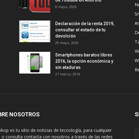
de Youtube en Android
No
8 mayo, 2020
S
A
Declaración de la renta 2019,
consultar el estado de tu
D
devolción
Ta
29 mayo, 2020
Ví
Smartphones baratos libres
W
2016, la opción económica y
sin ataduras
R
27 marzo, 2016
BRE NOSOTROS
S
ikop es tu sitio de noticias de tecnología, para cualquier
 o consulta contacta con nosotros a través de las redes