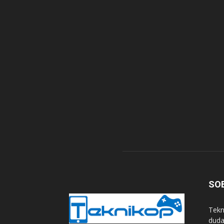
SO
Tekn
duda