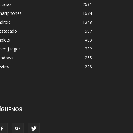
ticias
2691
martphones
1674
ndroid
1348
estacado
587
blets
403
deo juegos
282
indows
265
eview
228
ÍGUENOS