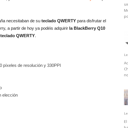
sm
Mo
po
aña necesitaban de su
teclado QWERTY
para disfrutar el
y, a partir de hoy ya podéis adquirir
la BlackBerry Q10
el teclado QWERTY
.
Le
Ac
0 píxeles de resolución y 330PPI
Ch
no
o
 elección
Le
El
ba