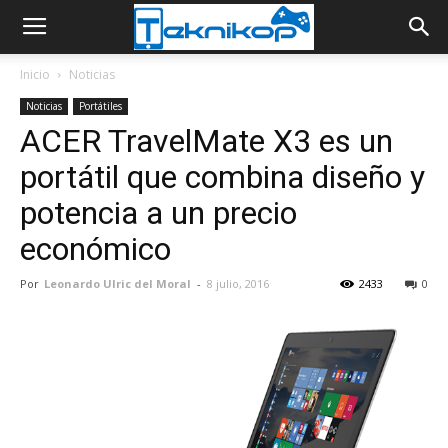
Inicio
Noticias
Noticias
Portátiles
ACER TravelMate X3 es un
portátil que combina diseño y
potencia a un precio
económico
Por
Leonardo Ulric del Moral
-
8 julio, 2016
2433
0