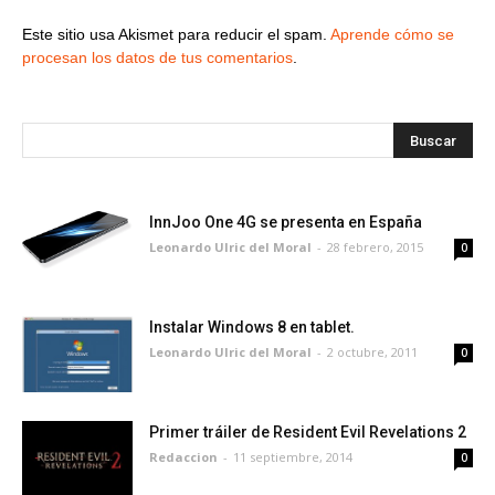
Este sitio usa Akismet para reducir el spam.
Aprende cómo se
procesan los datos de tus comentarios
.
InnJoo One 4G se presenta en España
Leonardo Ulric del Moral
-
28 febrero, 2015
0
Instalar Windows 8 en tablet.
Leonardo Ulric del Moral
-
2 octubre, 2011
0
Primer tráiler de Resident Evil Revelations 2
Redaccion
-
11 septiembre, 2014
0