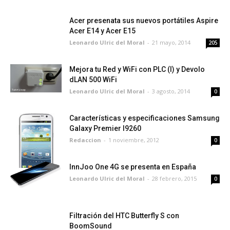
Acer presenata sus nuevos portátiles Aspire
Acer E14 y Acer E15
Leonardo Ulric del Moral
-
21 mayo, 2014
205
Mejora tu Red y WiFi con PLC (I) y Devolo
dLAN 500 WiFi
Leonardo Ulric del Moral
-
3 agosto, 2014
0
Características y especificaciones Samsung
Galaxy Premier I9260
Redaccion
-
1 noviembre, 2012
0
InnJoo One 4G se presenta en España
Leonardo Ulric del Moral
-
28 febrero, 2015
0
Filtración del HTC Butterfly S con
BoomSound