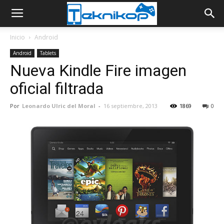
Inicio
Android
Android
Tablets
Nueva Kindle Fire imagen
oficial filtrada
Por
Leonardo Ulric del Moral
-
16 septiembre, 2013
1869
0