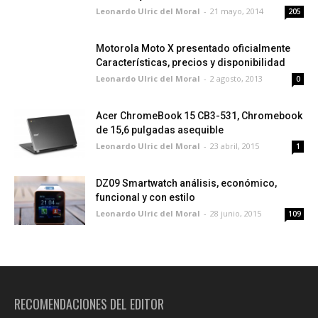
Leonardo Ulric del Moral
-
21 mayo, 2014
205
Motorola Moto X presentado oficialmente
Características, precios y disponibilidad
Leonardo Ulric del Moral
-
2 agosto, 2013
0
Acer ChromeBook 15 CB3-531, Chromebook
de 15,6 pulgadas asequible
Leonardo Ulric del Moral
-
23 abril, 2015
1
DZ09 Smartwatch análisis, económico,
funcional y con estilo
Leonardo Ulric del Moral
-
28 junio, 2015
109
RECOMENDACIONES DEL EDITOR