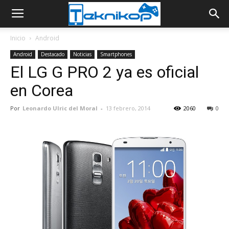
Inicio
Android
Android
Destacado
Noticias
Smartphones
El LG G PRO 2 ya es oficial
en Corea
Por
Leonardo Ulric del Moral
-
13 febrero, 2014
2060
0