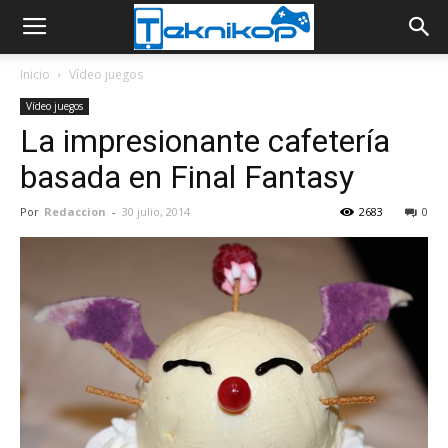
Inicio
Vídeo juegos
Vídeo juegos
La impresionante cafetería
basada en Final Fantasy
Por
Redaccion
-
30 julio, 2014
2683
0