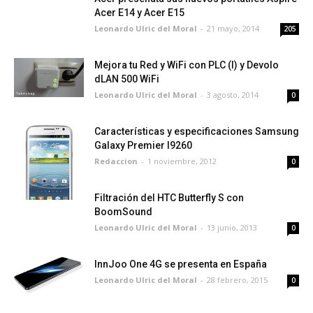
Acer E14 y Acer E15
Leonardo Ulric del Moral
-
21 mayo, 2014
205
Mejora tu Red y WiFi con PLC (I) y Devolo
dLAN 500 WiFi
Leonardo Ulric del Moral
-
3 agosto, 2014
0
Características y especificaciones Samsung
Galaxy Premier I9260
Redaccion
-
1 noviembre, 2012
0
Filtración del HTC Butterfly S con
BoomSound
Leonardo Ulric del Moral
-
13 junio, 2013
0
InnJoo One 4G se presenta en España
Leonardo Ulric del Moral
-
28 febrero, 2015
0