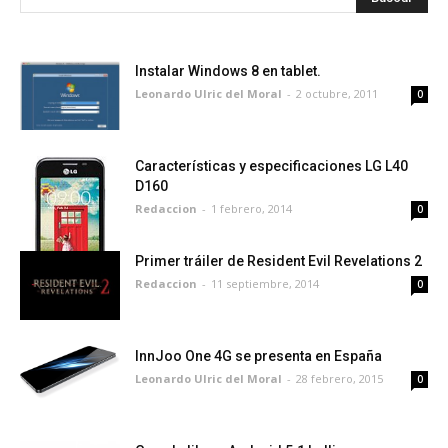
Instalar Windows 8 en tablet.
Leonardo Ulric del Moral
-
2 octubre, 2011
0
Características y especificaciones LG L40
D160
Redaccion
-
1 febrero, 2014
0
Primer tráiler de Resident Evil Revelations 2
Redaccion
-
11 septiembre, 2014
0
InnJoo One 4G se presenta en España
Leonardo Ulric del Moral
-
28 febrero, 2015
0