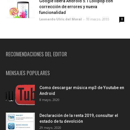
Google libera Android 5.1 Lollipop con
corrección de errores y nueva
funcionalidad
Leonardo Ulric del Moral
-
10 marzo, 2015
0
RECOMENDACIONES DEL EDITOR
MENSAJES POPULARES
Como descargar música mp3 de Youtube en
Android
8 mayo, 2020
Declaración de la renta 2019, consultar el
estado de tu devolción
29 mayo, 2020