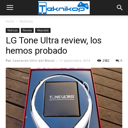
Inicio
Noticias
Noticias
Review
Wearable
LG Tone Ultra review, los
hemos probado
Por
Leonardo Ulric del Moral
-
11 septiembre, 2014
2582
0