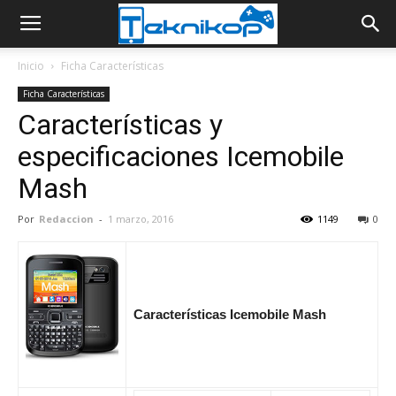
Inicio
Ficha Características
Ficha Características
Características y
especificaciones Icemobile
Mash
Por
Redaccion
-
1 marzo, 2016
1149
0
Características Icemobile Mash