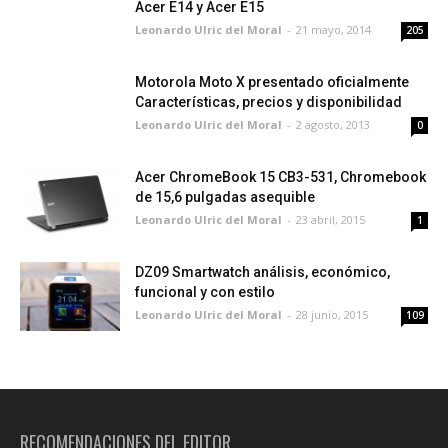
Acer E14 y Acer E15
Leonardo Ulric del Moral
-
21 mayo, 2014
205
Motorola Moto X presentado oficialmente
Características, precios y disponibilidad
Leonardo Ulric del Moral
-
2 agosto, 2013
0
Acer ChromeBook 15 CB3-531, Chromebook
de 15,6 pulgadas asequible
Leonardo Ulric del Moral
-
23 abril, 2015
1
DZ09 Smartwatch análisis, económico,
funcional y con estilo
Leonardo Ulric del Moral
-
28 junio, 2015
109
RECOMENDACIONES DEL EDITOR