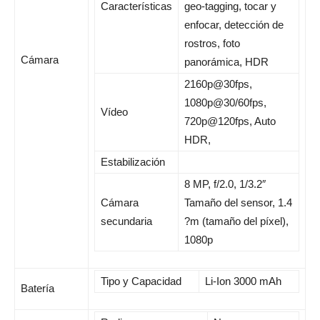
Características
geo-tagging, tocar y
enfocar, detección de
rostros, foto
Cámara
panorámica, HDR
2160p@30fps,
1080p@30/60fps,
Vídeo
720p@120fps, Auto
HDR,
Estabilización
8 MP, f/2.0, 1/3.2″
Cámara
Tamaño del sensor, 1.4
secundaria
?m (tamaño del píxel),
1080p
Tipo y Capacidad
Li-Ion 3000 mAh
Batería