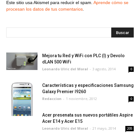
Este sitio usa Akismet para reducir el spam.
Aprende cómo se
procesan los datos de tus comentarios
.
Mejora tu Red y WiFi con PLC (I) y Devolo
dLAN 500 WiFi
Leonardo Ulric del Moral
-
3 agosto, 2014
0
Características y especificaciones Samsung
Galaxy Premier I9260
Redaccion
-
1 noviembre, 2012
0
Acer presenata sus nuevos portátiles Aspire
Acer E14 y Acer E15
Leonardo Ulric del Moral
-
21 mayo, 2014
205