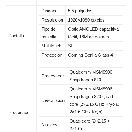
Diagonal
5,5 pulgadas
Resolución
1920×1080 píxeles
Tipo de
Optic AMOLED capacitiva
Pantalla
pantalla
táctil, 16M de colores
Multitouch
Sí
Protección
Corning Gorilla Glass 4
Qualcomm MSM8996
Procesador
Snapdragon 820
Qualcomm MSM8996
Snapdragon 820 Quad-
Descripción
core (2×2.15 GHz Kryo &
2×1.6 GHz Kryo)
Procesador
Quad-core (2×2.15 +
Núcleos
2×1.6)