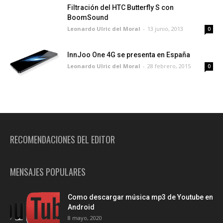
Filtración del HTC Butterfly S con
BoomSound
Leonardo Ulric del Moral
-
13 junio, 2013
0
InnJoo One 4G se presenta en España
Leonardo Ulric del Moral
-
28 febrero, 2015
0
RECOMENDACIONES DEL EDITOR
MENSAJES POPULARES
Como descargar música mp3 de Youtube en
Android
8 mayo, 2020